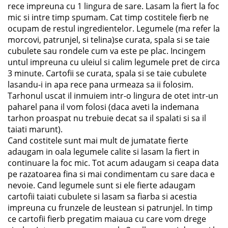
rece impreuna cu 1 lingura de sare. Lasam la fiert la foc
mic si intre timp spumam. Cat timp costitele fierb ne
ocupam de restul ingredientelor. Legumele (ma refer la
morcovi, patrunjel, si telina)se curata, spala si se taie
cubulete sau rondele cum va este pe plac. Incingem
untul impreuna cu uleiul si calim legumele pret de circa
3 minute. Cartofii se curata, spala si se taie cubulete
lasandu-i in apa rece pana urmeaza sa ii folosim.
Tarhonul uscat il inmuiem intr-o lingura de otet intr-un
paharel pana il vom folosi (daca aveti la indemana
tarhon proaspat nu trebuie decat sa il spalati si sa il
taiati marunt).
Cand costitele sunt mai mult de jumatate fierte
adaugam in oala legumele calite si lasam la fiert in
continuare la foc mic. Tot acum adaugam si ceapa data
pe razatoarea fina si mai condimentam cu sare daca e
nevoie. Cand legumele sunt si ele fierte adaugam
cartofii taiati cubulete si lasam sa fiarba si acestia
impreuna cu frunzele de leustean si patrunjel. In timp
ce cartofii fierb pregatim maiaua cu care vom drege