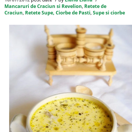
Mancaruri de Craciun si Revelion
,
Retete de
Craciun
,
Retete Supe, Ciorbe de Pasti
,
Supe si ciorbe