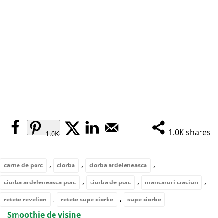
1.0K
shares
1.0K
,
,
,
carne de porc
ciorba
ciorba ardeleneasca
,
,
,
ciorba ardeleneasca porc
ciorba de porc
mancaruri craciun
,
,
retete revelion
retete supe ciorbe
supe ciorbe
Smoothie de visine