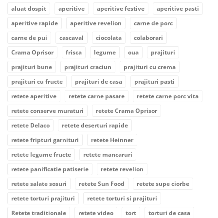
aluat dospit
aperitive
aperitive festive
aperitive pasti
aperitive rapide
aperitive revelion
carne de porc
carne de pui
cascaval
ciocolata
colaborari
Crama Oprisor
frisca
legume
oua
prajituri
prajituri bune
prajituri craciun
prajituri cu crema
prajituri cu fructe
prajituri de casa
prajituri pasti
retete aperitive
retete carne pasare
retete carne porc vita
retete conserve muraturi
retete Crama Oprisor
retete Delaco
retete deserturi rapide
retete fripturi garnituri
retete Heinner
retete legume fructe
retete mancaruri
retete panificatie patiserie
retete revelion
retete salate sosuri
retete Sun Food
retete supe ciorbe
retete torturi prajituri
retete torturi si prajituri
Retete traditionale
retete video
tort
torturi de casa