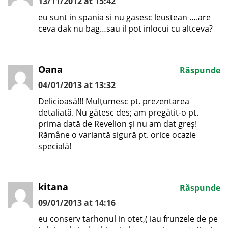
13/11/2012 at 15:42
eu sunt in spania si nu gasesc leustean ….are
ceva dak nu bag…sau il pot inlocui cu altceva?
Oana
Răspunde
04/01/2013 at 13:32
Delicioasă!!! Mulțumesc pt. prezentarea
detaliată. Nu gătesc des; am pregătit-o pt.
prima dată de Revelion și nu am dat greș!
Rămâne o variantă sigură pt. orice ocazie
specială!
kitana
Răspunde
09/01/2013 at 14:16
eu conserv tarhonul in otet,( iau frunzele de pe