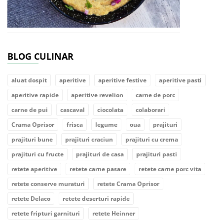
BLOG CULINAR
aluat dospit
aperitive
aperitive festive
aperitive pasti
aperitive rapide
aperitive revelion
carne de porc
carne de pui
cascaval
ciocolata
colaborari
Crama Oprisor
frisca
legume
oua
prajituri
prajituri bune
prajituri craciun
prajituri cu crema
prajituri cu fructe
prajituri de casa
prajituri pasti
retete aperitive
retete carne pasare
retete carne porc vita
retete conserve muraturi
retete Crama Oprisor
retete Delaco
retete deserturi rapide
retete fripturi garnituri
retete Heinner