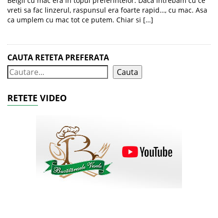
Beigli cu mac era in topul preferintelor. Daca intrebam cu ce
vreti sa fac linzerul, raspunsul era foarte rapid…, cu mac. Asa
ca umplem cu mac tot ce putem. Chiar si […]
CAUTA RETETA PREFERATA
Cauta
RETETE VIDEO