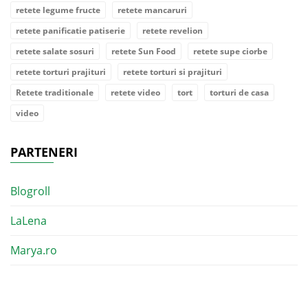
retete legume fructe
retete mancaruri
retete panificatie patiserie
retete revelion
retete salate sosuri
retete Sun Food
retete supe ciorbe
retete torturi prajituri
retete torturi si prajituri
Retete traditionale
retete video
tort
torturi de casa
video
PARTENERI
Blogroll
LaLena
Marya.ro