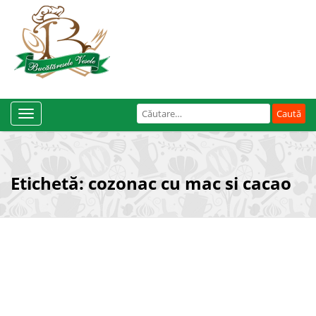
Caută
Toggle
după:
Navigation
Etichetă:
cozonac cu mac si cacao