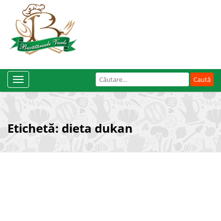
Caută
Toggle
după:
Navigation
Etichetă:
dieta dukan