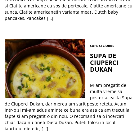
si Clatite americane cu sos de portocale, Clatite americane cu
sunca, Clatite americane(in varianta mea) , Dutch baby
pancakes, Pancakes […]
SUPE SI CIORBE
SUPA DE
CIUPERCI
DUKAN
M-am pregatit de
multa vreme sa
postez aceasta Supa
de Ciuperci Dukan, dar mereu am sarit peste reteta. Acum
intr-o zi mi-am adus aminte ce buna era asa ca am trecut la
fapte si am pregatit-o din nou. O recomand sa o incercati
chiar daca nu tineti Dieta Dukan. Puteti folosi in locul
iaurtului dietetic, […]