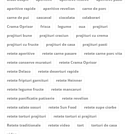
aperitive rapide
aperitive revelion
carne de porc
carne de pui
cascaval
ciocolata
colaborari
Crama Oprisor
frisca
legume
oua
prajituri
prajituri bune
prajituri craciun
prajituri cu crema
prajituri cu fructe
prajituri de casa
prajituri pasti
retete aperitive
retete carne pasare
retete carne porc vita
retete conserve muraturi
retete Crama Oprisor
retete Delaco
retete deserturi rapide
retete fripturi garnituri
retete Heinner
retete legume fructe
retete mancaruri
retete panificatie patiserie
retete revelion
retete salate sosuri
retete Sun Food
retete supe ciorbe
retete torturi prajituri
retete torturi si prajituri
Retete traditionale
retete video
tort
torturi de casa