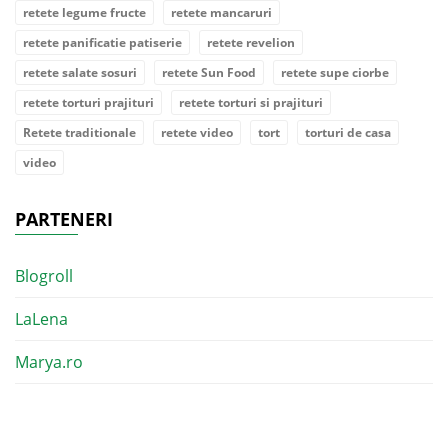
retete legume fructe
retete mancaruri
retete panificatie patiserie
retete revelion
retete salate sosuri
retete Sun Food
retete supe ciorbe
retete torturi prajituri
retete torturi si prajituri
Retete traditionale
retete video
tort
torturi de casa
video
PARTENERI
Blogroll
LaLena
Marya.ro