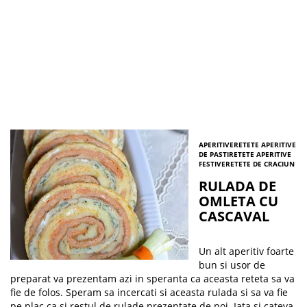
APERITIVE
RETETE APERITIVE
DE PASTI
RETETE APERITIVE
FESTIVE
RETETE DE CRACIUN
RULADA DE
OMLETA CU
CASCAVAL
Un alt aperitiv foarte
bun si usor de
preparat va prezentam azi in speranta ca aceasta reteta sa va
fie de folos. Speram sa incercati si aceasta rulada si sa va fie
pe plac ca si restul de rulade prezentate de noi. Iata si cateva