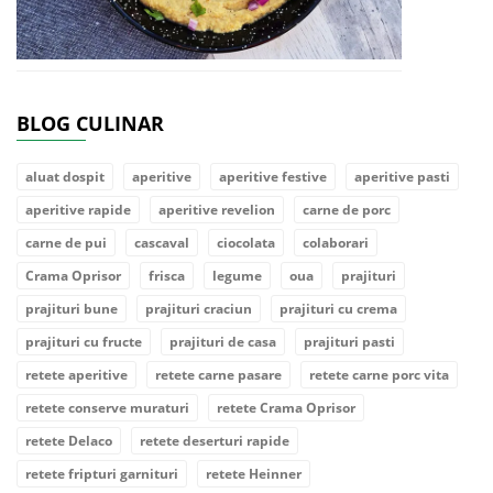
BLOG CULINAR
aluat dospit
aperitive
aperitive festive
aperitive pasti
aperitive rapide
aperitive revelion
carne de porc
carne de pui
cascaval
ciocolata
colaborari
Crama Oprisor
frisca
legume
oua
prajituri
prajituri bune
prajituri craciun
prajituri cu crema
prajituri cu fructe
prajituri de casa
prajituri pasti
retete aperitive
retete carne pasare
retete carne porc vita
retete conserve muraturi
retete Crama Oprisor
retete Delaco
retete deserturi rapide
retete fripturi garnituri
retete Heinner