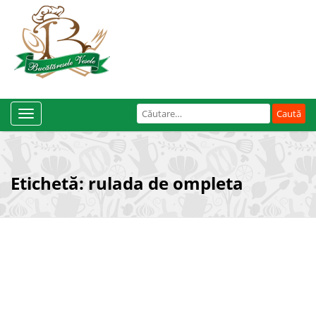
Caută
Toggle
după:
Navigation
Etichetă:
rulada de ompleta