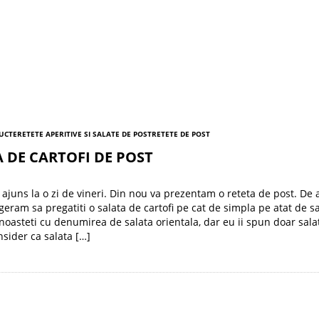
RUCTE
RETETE APERITIVE SI SALATE DE POST
RETETE DE POST
 DE CARTOFI DE POST
ajuns la o zi de vineri. Din nou va prezentam o reteta de post. De 
geram sa pregatiti o salata de cartofi pe cat de simpla pe atat de s
noasteti cu denumirea de salata orientala, dar eu ii spun doar sala
nsider ca salata […]