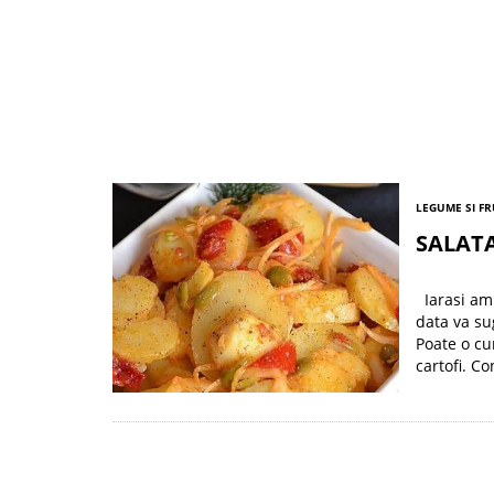
LEGUME SI F
SALATA
Iarasi am 
data va su
Poate o cu
cartofi. Co