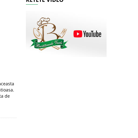
aceasta
atioasa.
ta de