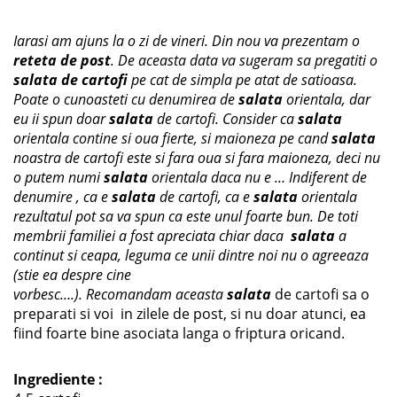
Iarasi am ajuns la o zi de vineri. Din nou va prezentam o
reteta de post
. De aceasta data va sugeram sa pregatiti o
salata de cartofi
pe cat de simpla pe atat de satioasa.
Poate o cunoasteti cu denumirea de
salata
orientala, dar
eu ii spun doar
salata
de cartofi. Consider ca
salata
orientala contine si oua fierte, si maioneza pe cand
salata
noastra de cartofi este si fara oua si fara maioneza, deci nu
o putem numi
salata
orientala daca nu e … Indiferent de
denumire , ca e
salata
de cartofi, ca e
salata
orientala
rezultatul pot sa va spun ca este unul foarte bun. De toti
membrii familiei a fost apreciata chiar daca
salata
a
continut si ceapa, leguma ce unii dintre noi nu o agreeaza
(stie ea despre cine
vorbesc….). Recomandam aceasta
salata
de cartofi sa o
preparati si voi in zilele de post, si nu doar atunci, ea
fiind foarte bine asociata langa o friptura oricand.
Ingrediente :