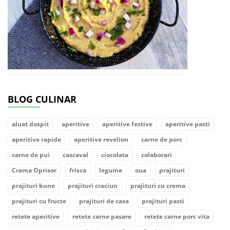
BLOG CULINAR
aluat dospit
aperitive
aperitive festive
aperitive pasti
aperitive rapide
aperitive revelion
carne de porc
carne de pui
cascaval
ciocolata
colaborari
Crama Oprisor
frisca
legume
oua
prajituri
prajituri bune
prajituri craciun
prajituri cu crema
prajituri cu fructe
prajituri de casa
prajituri pasti
retete aperitive
retete carne pasare
retete carne porc vita