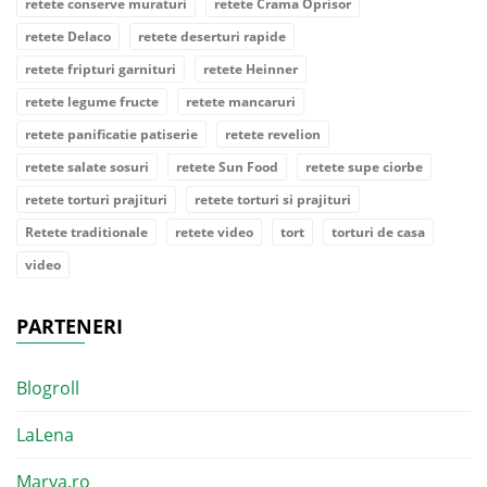
retete conserve muraturi
retete Crama Oprisor
retete Delaco
retete deserturi rapide
retete fripturi garnituri
retete Heinner
retete legume fructe
retete mancaruri
retete panificatie patiserie
retete revelion
retete salate sosuri
retete Sun Food
retete supe ciorbe
retete torturi prajituri
retete torturi si prajituri
Retete traditionale
retete video
tort
torturi de casa
video
PARTENERI
Blogroll
LaLena
Marya.ro