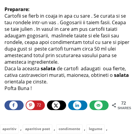
Preparare:
Cartofii se fierb in coaja in apa cu sare . Se curata si se
tau rondele intr-un vas . Gogosarii ii taiem fasii. Ceapa
se taie julien . In vasul in care am pus cartofii taiati
adaugam gogosarii, maslinele taiate si ele fasii sau
rondele, ceapa apoi condimentam totul cu sare si piper
dupa gust si peste cartofi turnam circa 50 ml ulei
amestecand totul prin scuturarea vasului pana se
amesteca ingredientele.
Daca la aceasta
salata
de cartofi adaugati oua fierte,
cativa castraveciori murati, maioneza, obtineti o
salata
orientala pe cinste.
Pofta Buna !
72
72
SHARES
,
,
,
,
aperitiv
aperitive post
condimente
legume