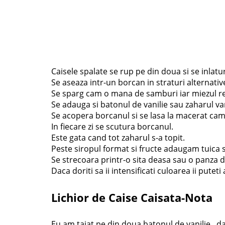
Caisele spalate se rup pe din doua si se inlatu
Se aseaza intr-un borcan in straturi alternativ
Se sparg cam o mana de samburi iar miezul rez
Se adauga si batonul de vanilie sau zaharul van
Se acopera borcanul si se lasa la macerat cam 
In fiecare zi se scutura borcanul.
Este gata cand tot zaharul s-a topit.
Peste siropul format si fructe adaugam tuica 
Se strecoara printr-o sita deasa sau o panza de 
Daca doriti sa ii intensificati culoarea ii pute
Lichior de Caise Caisata-Nota
Eu am taiat pe din doua batonul de vanilie , da