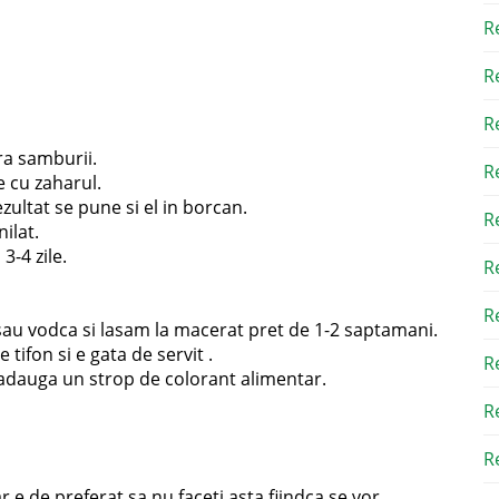
R
R
R
ra samburii.
R
e cu zaharul.
ultat se pune si el in borcan.
R
ilat.
3-4 zile.
R
R
sau vodca si lasam la macerat pret de 1-2 saptamani.
tifon si e gata de servit .
R
ti adauga un strop de colorant alimentar.
R
Re
r e de preferat sa nu faceti asta fiindca se vor