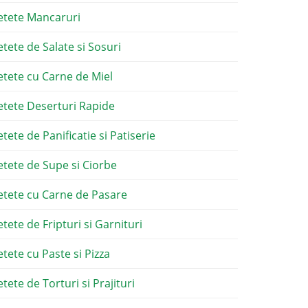
etete Mancaruri
etete de Salate si Sosuri
etete cu Carne de Miel
etete Deserturi Rapide
etete de Panificatie si Patiserie
etete de Supe si Ciorbe
etete cu Carne de Pasare
etete de Fripturi si Garnituri
etete cu Paste si Pizza
tete de Torturi si Prajituri