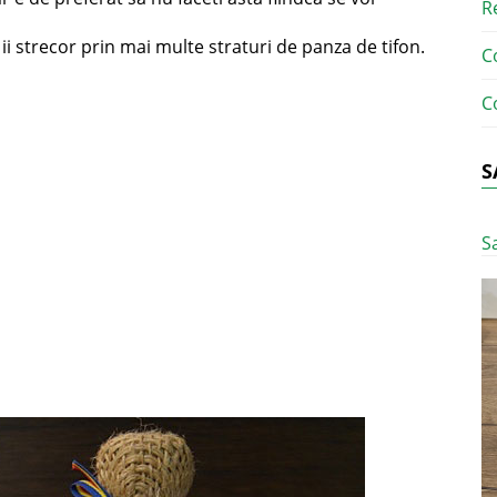
R
i strecor prin mai multe straturi de panza de tifon.
C
C
S
S