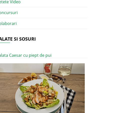
etete Video
oncursuri
olaborari
ALATE SI SOSURI
alata Caesar cu piept de pui