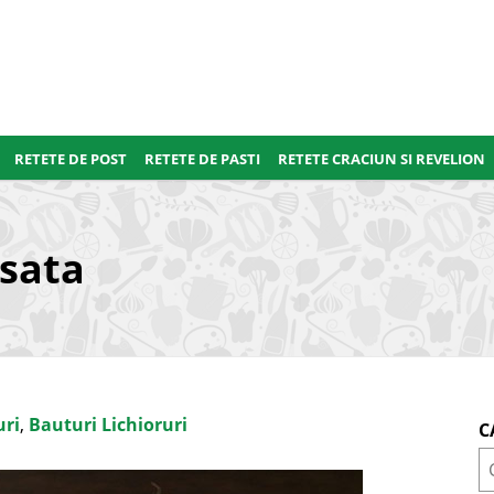
RETETE DE POST
RETETE DE PASTI
RETETE CRACIUN SI REVELION
isata
uri
,
Bauturi Lichioruri
C