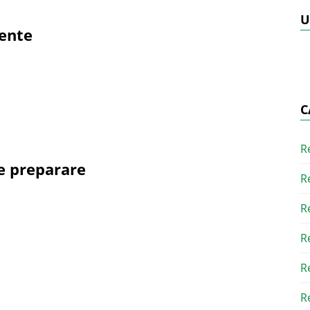
U
iente
C
R
de preparare
R
R
R
R
R