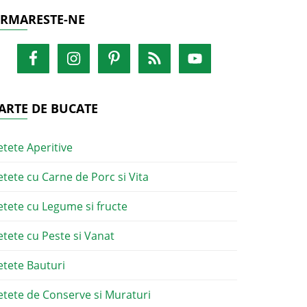
RMARESTE-NE
ARTE DE BUCATE
etete Aperitive
etete cu Carne de Porc si Vita
etete cu Legume si fructe
etete cu Peste si Vanat
etete Bauturi
etete de Conserve si Muraturi