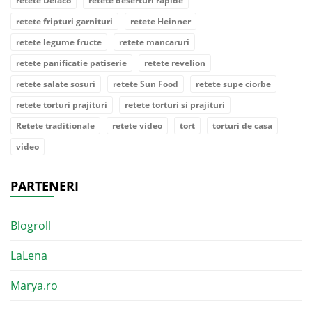
retete Delaco
retete deserturi rapide
retete fripturi garnituri
retete Heinner
retete legume fructe
retete mancaruri
retete panificatie patiserie
retete revelion
retete salate sosuri
retete Sun Food
retete supe ciorbe
retete torturi prajituri
retete torturi si prajituri
Retete traditionale
retete video
tort
torturi de casa
video
PARTENERI
Blogroll
LaLena
Marya.ro