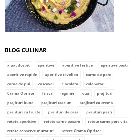
BLOG CULINAR
aluat dospit
aperitive
aperitive festive
aperitive pasti
aperitive rapide
aperitive revelion
carne de porc
carne de pui
cascaval
ciocolata
colaborari
Crama Oprisor
frisca
legume
oua
prajituri
prajituri bune
prajituri craciun
prajituri cu crema
prajituri cu fructe
prajituri de casa
prajituri pasti
retete aperitive
retete carne pasare
retete carne porc vita
retete conserve muraturi
retete Crama Oprisor