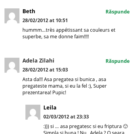
Beth
Răspunde
28/02/2012 at 10:51
hummm…très appétissant sa couleurs et
superbe, sa me donne faim!!!!
Adela Zilahi
Răspunde
28/02/2012 at 15:03
Asta da!!! Asa pregatea si bunica , asa
pregateste mama, si eu la fel :), Super
prezentarea! Pupic!
Leila
02/03/2012 at 23:33
:))) si … asa pregatesc si eu friptura 🙂
Simpla si buna ! Nu , Adela ? O seara