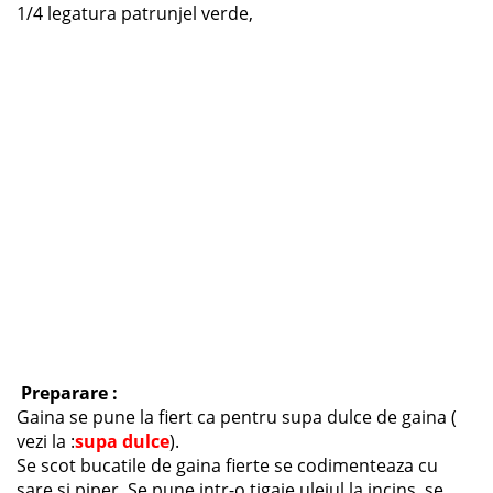
1/4 legatura patrunjel verde,
Preparare :
Gaina se pune la fiert ca pentru supa dulce de gaina (
vezi la :
supa dulce
).
Se scot bucatile de gaina fierte se codimenteaza cu
sare si piper. Se pune intr-o tigaie uleiul la incins, se