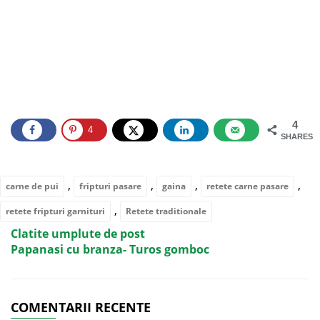
4
4
SHARES
,
,
,
,
carne de pui
fripturi pasare
gaina
retete carne pasare
,
retete fripturi garnituri
Retete traditionale
Clatite umplute de post
Papanasi cu branza- Turos gomboc
COMENTARII RECENTE