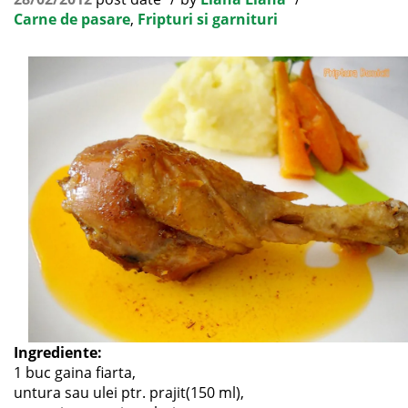
Carne de pasare
,
Fripturi si garnituri
Ingrediente:
1 buc gaina fiarta,
untura sau ulei ptr. prajit(150 ml),