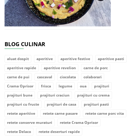
BLOG CULINAR
aluat dospit
aperitive
aperitive festive
aperitive pasti
aperitive rapide
aperitive revelion
carne de porc
carne de pui
cascaval
ciocolata
colaborari
Crama Oprisor
frisca
legume
oua
prajituri
prajituri bune
prajituri craciun
prajituri cu crema
prajituri cu fructe
prajituri de casa
prajituri pasti
retete aperitive
retete carne pasare
retete carne porc vita
retete conserve muraturi
retete Crama Oprisor
retete Delaco
retete deserturi rapide