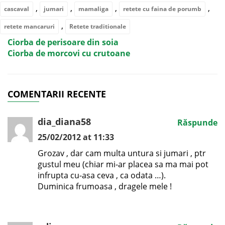
,
,
,
,
cascaval
jumari
mamaliga
retete cu faina de porumb
,
retete mancaruri
Retete traditionale
Ciorba de perisoare din soia
Ciorba de morcovi cu crutoane
COMENTARII RECENTE
dia_diana58
Răspunde
25/02/2012 at 11:33
Grozav , dar cam multa untura si jumari , ptr
gustul meu (chiar mi-ar placea sa ma mai pot
infrupta cu-asa ceva , ca odata …).
Duminica frumoasa , dragele mele !