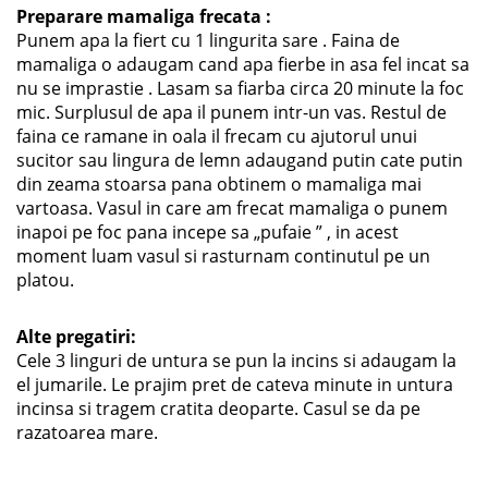
Preparare mamaliga frecata :
Punem apa la fiert cu 1 lingurita sare . Faina de
mamaliga o adaugam cand apa fierbe in asa fel incat sa
nu se imprastie . Lasam sa fiarba circa 20 minute la foc
mic. Surplusul de apa il punem intr-un vas. Restul de
faina ce ramane in oala il frecam cu ajutorul unui
sucitor sau lingura de lemn adaugand putin cate putin
din zeama stoarsa pana obtinem o mamaliga mai
vartoasa. Vasul in care am frecat mamaliga o punem
inapoi pe foc pana incepe sa „pufaie ” , in acest
moment luam vasul si rasturnam continutul pe un
platou.
Alte pregatiri:
Cele 3 linguri de untura se pun la incins si adaugam la
el jumarile. Le prajim pret de cateva minute in untura
incinsa si tragem cratita deoparte. Casul se da pe
razatoarea mare.