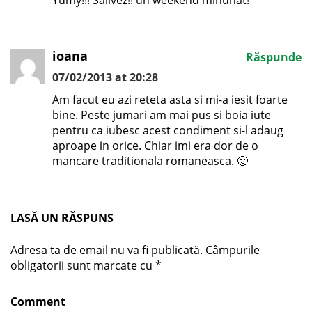
Yumy!!! Salivez!! un weekend minunat!
ioana
Răspunde
07/02/2013 at 20:28
Am facut eu azi reteta asta si mi-a iesit foarte
bine. Peste jumari am mai pus si boia iute
pentru ca iubesc acest condiment si-l adaug
aproape in orice. Chiar imi era dor de o
mancare traditionala romaneasca. 🙂
LASĂ UN RĂSPUNS
Adresa ta de email nu va fi publicată.
Câmpurile
obligatorii sunt marcate cu
*
Comment