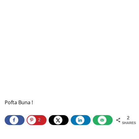
Pofta Buna !
2
2
SHARES