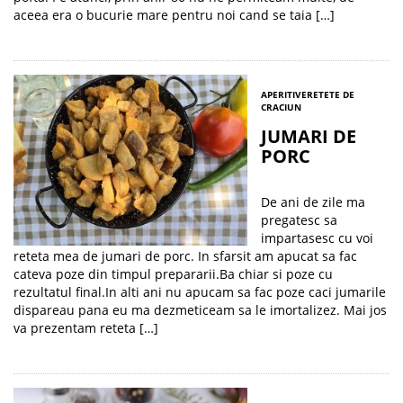
aceea era o bucurie mare pentru noi cand se taia […]
APERITIVE
RETETE DE
CRACIUN
JUMARI DE
PORC
De ani de zile ma
pregatesc sa
impartasesc cu voi
reteta mea de jumari de porc. In sfarsit am apucat sa fac
cateva poze din timpul prepararii.Ba chiar si poze cu
rezultatul final.In alti ani nu apucam sa fac poze caci jumarile
dispareau pana eu ma dezmeticeam sa le imortalizez. Mai jos
va prezentam reteta […]