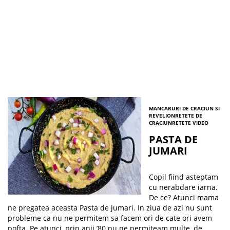
MANCARURI DE CRACIUN SI
REVELION
RETETE DE
CRACIUN
RETETE VIDEO
PASTA DE
JUMARI
Copil fiind asteptam
cu nerabdare iarna.
De ce? Atunci mama
ne pregatea aceasta Pasta de jumari. In ziua de azi nu sunt
probleme ca nu ne permitem sa facem ori de cate ori avem
pofta. Pe atunci, prin anii ’80 nu ne permiteam multe, de