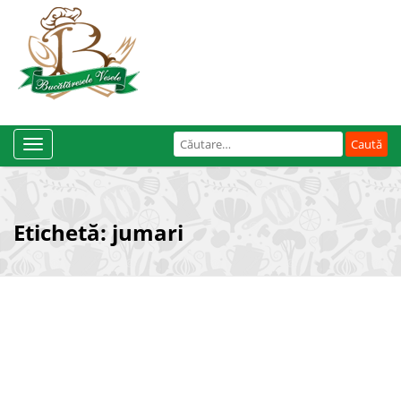
Caută
Toggle
după:
Navigation
Etichetă:
jumari