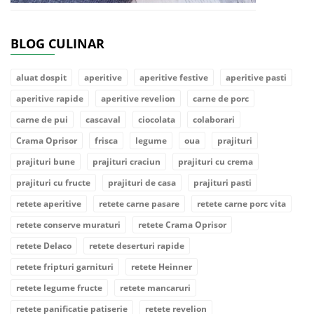
BLOG CULINAR
aluat dospit
aperitive
aperitive festive
aperitive pasti
aperitive rapide
aperitive revelion
carne de porc
carne de pui
cascaval
ciocolata
colaborari
Crama Oprisor
frisca
legume
oua
prajituri
prajituri bune
prajituri craciun
prajituri cu crema
prajituri cu fructe
prajituri de casa
prajituri pasti
retete aperitive
retete carne pasare
retete carne porc vita
retete conserve muraturi
retete Crama Oprisor
retete Delaco
retete deserturi rapide
retete fripturi garnituri
retete Heinner
retete legume fructe
retete mancaruri
retete panificatie patiserie
retete revelion