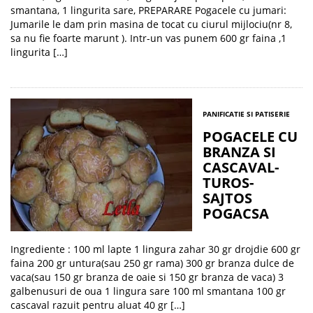
smantana, 1 lingurita sare, PREPARARE Pogacele cu jumari:
Jumarile le dam prin masina de tocat cu ciurul mijlociu(nr 8,
sa nu fie foarte marunt ). Intr-un vas punem 600 gr faina ,1
lingurita […]
PANIFICATIE SI PATISERIE
POGACELE CU
BRANZA SI
CASCAVAL-
TUROS-
SAJTOS
POGACSA
Ingrediente : 100 ml lapte 1 lingura zahar 30 gr drojdie 600 gr
faina 200 gr untura(sau 250 gr rama) 300 gr branza dulce de
vaca(sau 150 gr branza de oaie si 150 gr branza de vaca) 3
galbenusuri de oua 1 lingura sare 100 ml smantana 100 gr
cascaval razuit pentru aluat 40 gr […]