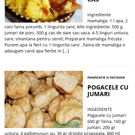
Ingrediente
mamaliga: 1 l apa, 2
cani faina porumb, 1 lingurita sare, Alte ingrediente: 500 g
jumari de porc, 500 g cas de oaie sau vaca, 4-5 linguri untura,
sare, smantana pentru servit, Preparare mamaliga frecata :
Punem apa la fiert cu 1 lingurita sare . Faina de mamaliga o
adaugam cand apa fierbe in […]
PANIFICATIE SI PATISERIE
POGACELE CU
JUMARI
INGEDIENTE
Pogacele cu jumari:
600 gr faina, 160 gr
jumari, 200 gr
untura, 4 galbenusuri ou, 30 gr drojdie proaspata, 400 ml