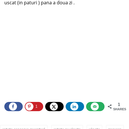
uscat (in paturi ) pana a doua zi .
1
1
SHARES
,
,
,