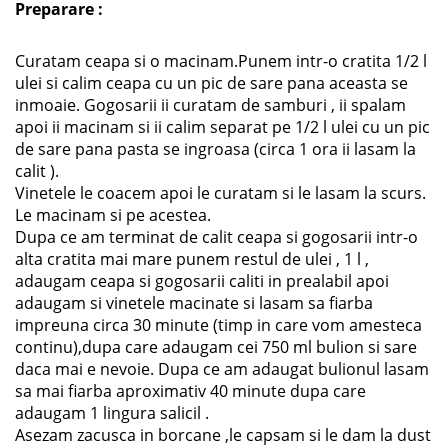
Preparare :
Curatam ceapa si o macinam.Punem intr-o cratita 1/2 l
ulei si calim ceapa cu un pic de sare pana aceasta se
inmoaie. Gogosarii ii curatam de samburi , ii spalam
apoi ii macinam si ii calim separat pe 1/2 l ulei cu un pic
de sare pana pasta se ingroasa (circa 1 ora ii lasam la
calit ).
Vinetele le coacem apoi le curatam si le lasam la scurs.
Le macinam si pe acestea.
Dupa ce am terminat de calit ceapa si gogosarii intr-o
alta cratita mai mare punem restul de ulei , 1 l ,
adaugam ceapa si gogosarii caliti in prealabil apoi
adaugam si vinetele macinate si lasam sa fiarba
impreuna circa 30 minute (timp in care vom amesteca
continu),dupa care adaugam cei 750 ml bulion si sare
daca mai e nevoie. Dupa ce am adaugat bulionul lasam
sa mai fiarba aproximativ 40 minute dupa care
adaugam 1 lingura salicil .
Asezam zacusca in borcane ,le capsam si le dam la dust