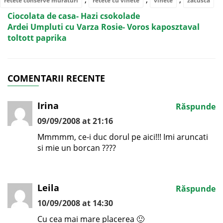
retete conserve muraturi
retete cu vinete
vinete
zacusca
Ciocolata de casa- Hazi csokolade
Ardei Umpluti cu Varza Rosie- Voros kaposztaval
toltott paprika
COMENTARII RECENTE
Irina
Răspunde
09/09/2008 at 21:16
Mmmmm, ce-i duc dorul pe aici!!! Imi aruncati
si mie un borcan ????
Leila
Răspunde
10/09/2008 at 14:30
Cu cea mai mare placerea 🙂