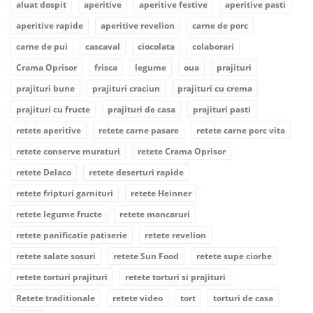
aluat dospit
aperitive
aperitive festive
aperitive pasti
aperitive rapide
aperitive revelion
carne de porc
carne de pui
cascaval
ciocolata
colaborari
Crama Oprisor
frisca
legume
oua
prajituri
prajituri bune
prajituri craciun
prajituri cu crema
prajituri cu fructe
prajituri de casa
prajituri pasti
retete aperitive
retete carne pasare
retete carne porc vita
retete conserve muraturi
retete Crama Oprisor
retete Delaco
retete deserturi rapide
retete fripturi garnituri
retete Heinner
retete legume fructe
retete mancaruri
retete panificatie patiserie
retete revelion
retete salate sosuri
retete Sun Food
retete supe ciorbe
retete torturi prajituri
retete torturi si prajituri
Retete traditionale
retete video
tort
torturi de casa