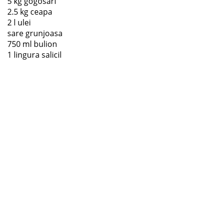
5 kg gogosari
2.5 kg ceapa
2 l ulei
sare grunjoasa
750 ml bulion
1 lingura salicil