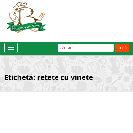
Caută
Toggle
după:
Navigation
Etichetă:
retete cu vinete