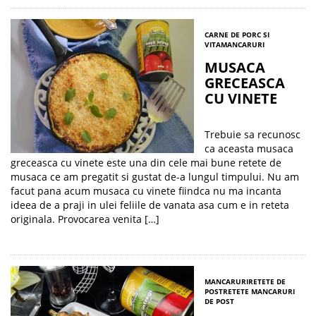
CARNE DE PORC SI
VITA
MANCARURI
MUSACA
GRECEASCA
CU VINETE
Trebuie sa recunosc
ca aceasta musaca
greceasca cu vinete este una din cele mai bune retete de
musaca ce am pregatit si gustat de-a lungul timpului. Nu am
facut pana acum musaca cu vinete fiindca nu ma incanta
ideea de a praji in ulei feliile de vanata asa cum e in reteta
originala. Provocarea venita […]
MANCARURI
RETETE DE
POST
RETETE MANCARURI
DE POST