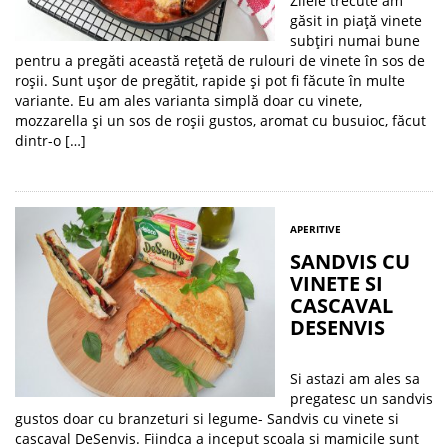
Zilele trecute am
găsit in piață vinete
subțiri numai bune
pentru a pregăti această rețetă de rulouri de vinete în sos de
roșii. Sunt ușor de pregătit, rapide și pot fi făcute în multe
variante. Eu am ales varianta simplă doar cu vinete,
mozzarella și un sos de roșii gustos, aromat cu busuioc, făcut
dintr-o […]
APERITIVE
SANDVIS CU
VINETE SI
CASCAVAL
DESENVIS
Si astazi am ales sa
pregatesc un sandvis
gustos doar cu branzeturi si legume- Sandvis cu vinete si
cascaval DeSenvis. Fiindca a inceput scoala si mamicile sunt