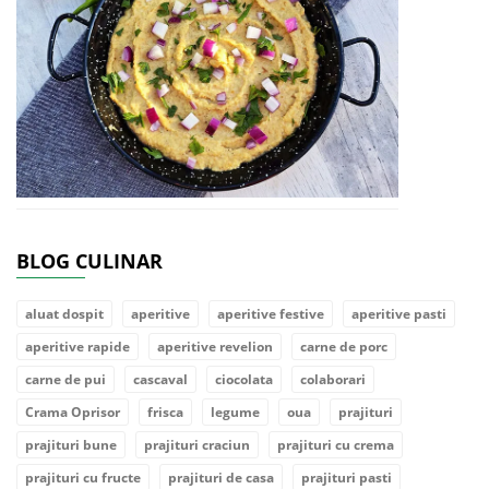
BLOG CULINAR
aluat dospit
aperitive
aperitive festive
aperitive pasti
aperitive rapide
aperitive revelion
carne de porc
carne de pui
cascaval
ciocolata
colaborari
Crama Oprisor
frisca
legume
oua
prajituri
prajituri bune
prajituri craciun
prajituri cu crema
prajituri cu fructe
prajituri de casa
prajituri pasti