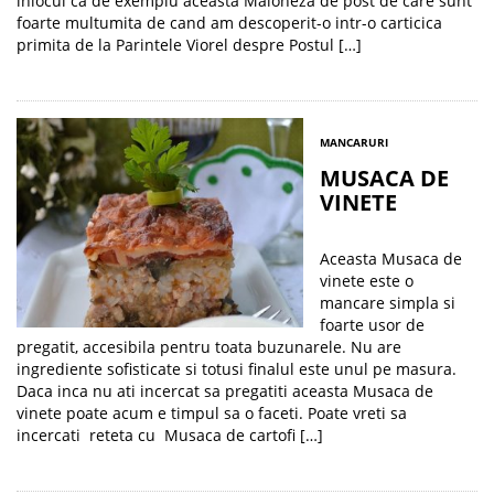
inlocui ca de exemplu aceasta Maioneza de post de care sunt
foarte multumita de cand am descoperit-o intr-o carticica
primita de la Parintele Viorel despre Postul […]
MANCARURI
MUSACA DE
VINETE
Aceasta Musaca de
vinete este o
mancare simpla si
foarte usor de
pregatit, accesibila pentru toata buzunarele. Nu are
ingrediente sofisticate si totusi finalul este unul pe masura.
Daca inca nu ati incercat sa pregatiti aceasta Musaca de
vinete poate acum e timpul sa o faceti. Poate vreti sa
incercati reteta cu Musaca de cartofi […]