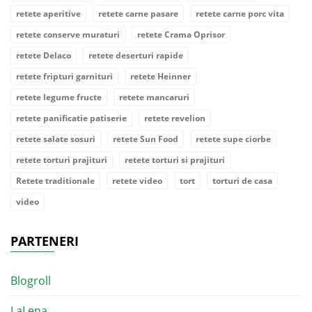
retete aperitive
retete carne pasare
retete carne porc vita
retete conserve muraturi
retete Crama Oprisor
retete Delaco
retete deserturi rapide
retete fripturi garnituri
retete Heinner
retete legume fructe
retete mancaruri
retete panificatie patiserie
retete revelion
retete salate sosuri
retete Sun Food
retete supe ciorbe
retete torturi prajituri
retete torturi si prajituri
Retete traditionale
retete video
tort
torturi de casa
video
PARTENERI
Blogroll
LaLena