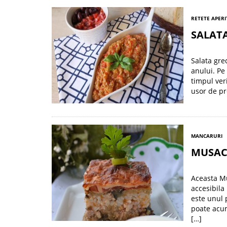
RETETE APERI
SALATA
Salata gre
anului. Pe
timpul ver
usor de pre
MANCARURI
MUSAC
Aceasta Mu
accesibila
este unul 
poate acum
[…]