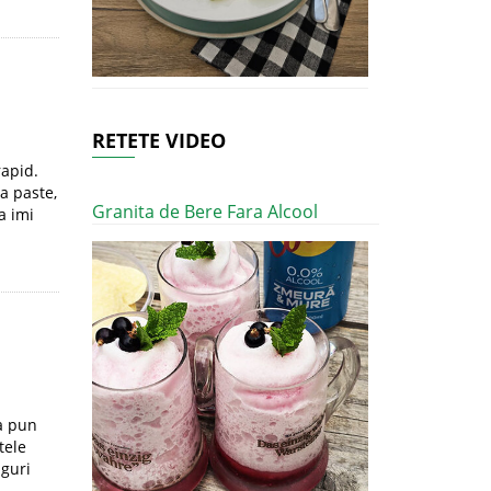
RETETE VIDEO
rapid.
la paste,
Granita de Bere Fara Alcool
a imi
a pun
tele
nguri