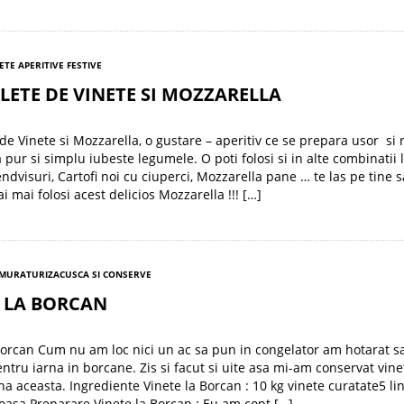
ETE APERITIVE FESTIVE
ETE DE VINETE SI MOZZARELLA
de Vinete si Mozzarella, o gustare – aperitiv ce se prepara usor si 
 pur si simplu iubeste legumele. O poti folosi si in alte combinatii 
endvisuri, Cartofi noi cu ciuperci, Mozzarella pane … te las pe tine s
ai mai folosi acest delicios Mozzarella !!! […]
 MURATURI
ZACUSCA SI CONSERVE
E LA BORCAN
Borcan Cum nu am loc nici un ac sa pun in congelator am hotarat s
entru iarna in borcane. Zis si facut si uite asa mi-am conservat vine
na aceasta. Ingrediente Vinete la Borcan : 10 kg vinete curatate5 li
oasa Preparare Vinete la Borcan : Eu am copt […]