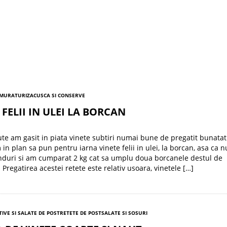
 MURATURI
ZACUSCA SI CONSERVE
 FELII IN ULEI LA BORCAN
cute am gasit in piata vinete subtiri numai bune de pregatit bunatat
 in plan sa pun pentru iarna vinete felii in ulei, la borcan, asa ca 
nduri si am cumparat 2 kg cat sa umplu doua borcanele destul de
 Pregatirea acestei retete este relativ usoara, vinetele […]
TIVE SI SALATE DE POST
RETETE DE POST
SALATE SI SOSURI