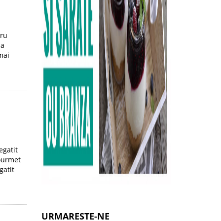
tru
la
mai
egatit
gourmet
gatit
URMARESTE-NE