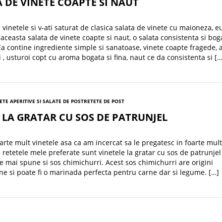
 DE VINETE COAPTE SI NAUT
 vinetele si v-ati saturat de clasica salata de vinete cu maioneza, e
ceasta salata de vinete coapte si naut, o salata consistenta si bog
Ea contine ingrediente simple si sanatoase, vinete coapte fragede, a
i , usturoi copt cu aroma bogata si fina, naut ce da consistenta si […
ETE APERITIVE SI SALATE DE POST
RETETE DE POST
 LA GRATAR CU SOS DE PATRUNJEL
oarte mult vinetele asa ca am incercat sa le pregatesc in foarte mult
 retetele mele preferate sunt vinetele la gratar cu sos de patrunjel 
 se mai spune si sos chimichurri. Acest sos chimichurri are origini
ne si poate fi o marinada perfecta pentru carne dar si legume. […]