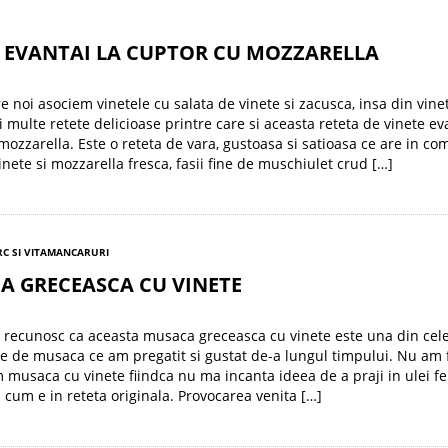
E EVANTAI LA CUPTOR CU MOZZARELLA
re noi asociem vinetele cu salata de vinete si zacusca, insa din vine
i multe retete delicioase printre care si aceasta reteta de vinete ev
mozzarella. Este o reteta de vara, gustoasa si satioasa ce are in co
inete si mozzarella fresca, fasii fine de muschiulet crud […]
C SI VITA
MANCARURI
A GRECEASCA CU VINETE
 recunosc ca aceasta musaca greceasca cu vinete este una din cel
e de musaca ce am pregatit si gustat de-a lungul timpului. Nu am 
musaca cu vinete fiindca nu ma incanta ideea de a praji in ulei fel
 cum e in reteta originala. Provocarea venita […]