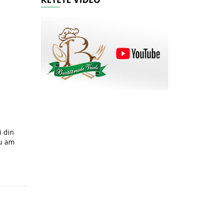
i din
nu am