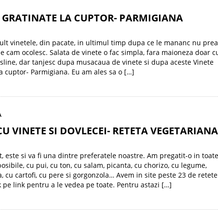
 GRATINATE LA CUPTOR- PARMIGIANA
ult vinetele, din pacate, in ultimul timp dupa ce le mananc nu pre
 le cam ocolesc. Salata de vinete o fac simpla, fara maioneza doar c
sline, dar tanjesc dupa musacaua de vinete si dupa aceste Vinete
la cuptor- Parmigiana. Eu am ales sa o […]
A
CU VINETE SI DOVLECEI- RETETA VEGETARIANA
t, este si va fi una dintre preferatele noastre. Am pregatit-o in toat
osibile, cu pui, cu ton, cu salam, picanta, cu chorizo, cu legume,
, cu cartofi, cu pere si gorgonzola… Avem in site peste 23 de retet
k pe link pentru a le vedea pe toate. Pentru astazi […]