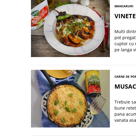
MANCARURI
VINET
Multi dint
pot pregat
cuptor cu 
pe langa v
CARNE DE POR
MUSAC
Trebuie sa
bune retet
pana acum 
vanata asa