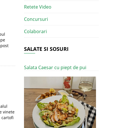
Retete Video
Concursuri
Colaborari
pul
 pe
 post
SALATE SI SOSURI
Salata Caesar cu piept de pui
nalul
e vinete
 cartofi