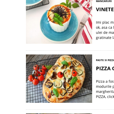
MANCARURI
VINETE
Imi plac m
ok, asa ca
ulei de ma
gratinate 
PASTE SI PIZZ
PIZZA 
Pizza a fos
modurile p
margherita
PIZZA, clic