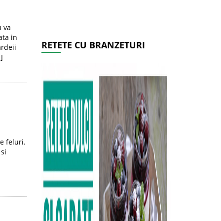
u va
ata in
RETETE CU BRANZETURI
rdeii
]
e feluri.
si