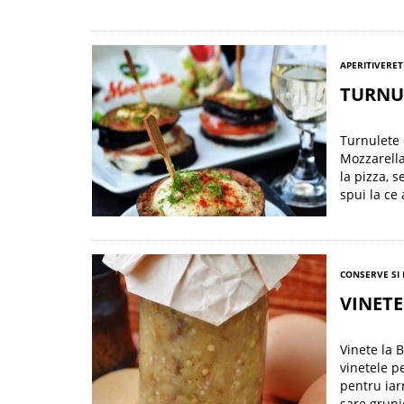
APERITIVE
RET
TURNUL
Turnulete 
Mozzarella
la pizza, s
spui la ce 
CONSERVE SI
VINET
Vinete la 
vinetele p
pentru iar
sare grunj