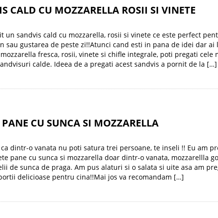
S CALD CU MOZZARELLA ROSII SI VINETE
t un sandvis cald cu mozzarella, rosii si vinete ce este perfect pen
n sau gustarea de peste zi!!Atunci cand esti in pana de idei dar ai 
zzarella fresca, rosii, vinete si chifle integrale, poti pregati cele 
andvisuri calde. Ideea de a pregati acest sandvis a pornit de la […]
 PANE CU SUNCA SI MOZZARELLA
ca dintr-o vanata nu poti satura trei persoane, te inseli !! Eu am pr
ete pane cu sunca si mozzarella doar dintr-o vanata, mozzarellla 
elii de sunca de praga. Am pus alaturi si o salata si uite asa am pre
 portii delicioase pentru cina!!Mai jos va recomandam […]