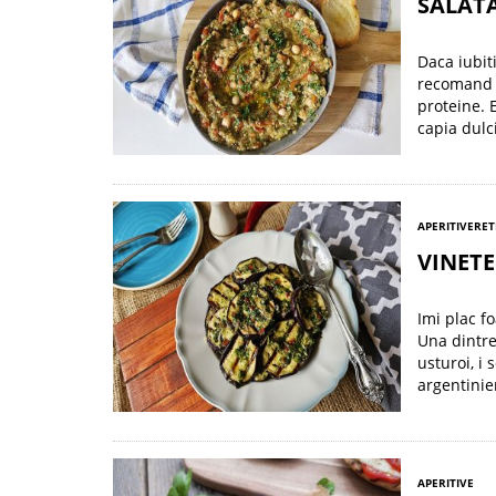
SALATA
Daca iubiti
recomand a
proteine. 
capia dulc
APERITIVE
RET
VINETE
Imi plac f
Una dintre
usturoi, i
argentinie
APERITIVE