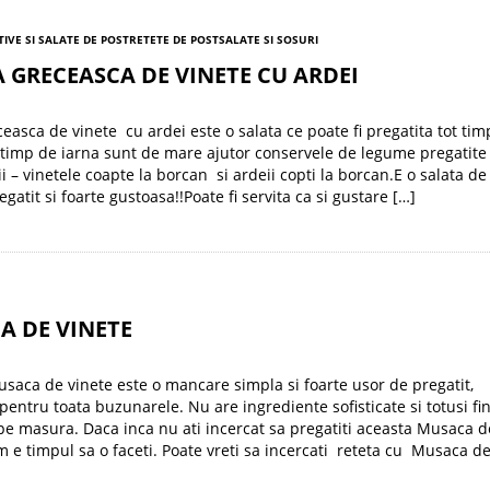
TIVE SI SALATE DE POST
RETETE DE POST
SALATE SI SOSURI
 GRECEASCA DE VINETE CU ARDEI
ceasca de vinete cu ardei este o salata ce poate fi pregatita tot tim
 timp de iarna sunt de mare ajutor conservele de legume pregatite
ii – vinetele coapte la borcan si ardeii copti la borcan.E o salata de
gatit si foarte gustoasa!!Poate fi servita ca si gustare […]
A DE VINETE
saca de vinete este o mancare simpla si foarte usor de pregatit,
 pentru toata buzunarele. Nu are ingrediente sofisticate si totusi fi
pe masura. Daca inca nu ati incercat sa pregatiti aceasta Musaca d
 e timpul sa o faceti. Poate vreti sa incercati reteta cu Musaca de