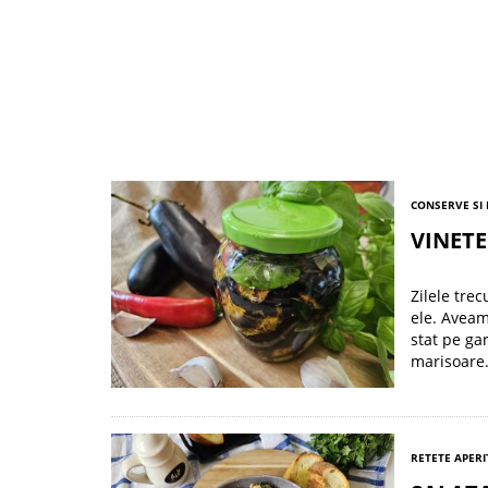
CONSERVE SI
VINETE
Zilele tre
ele. Aveam
stat pe ga
marisoare.
RETETE APERI