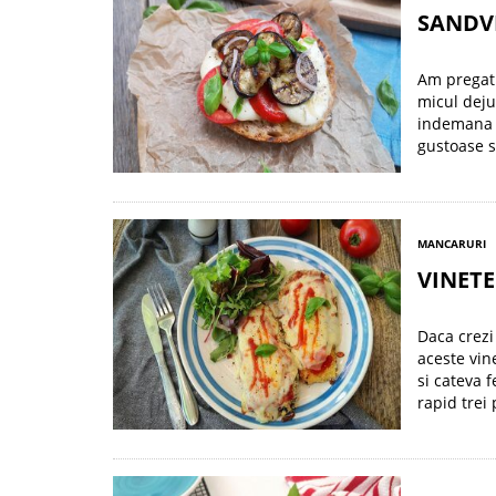
SANDVI
Am pregati
micul deju
indemana mo
gustoase s
MANCARURI
VINETE
Daca crezi 
aceste vin
si cateva f
rapid trei