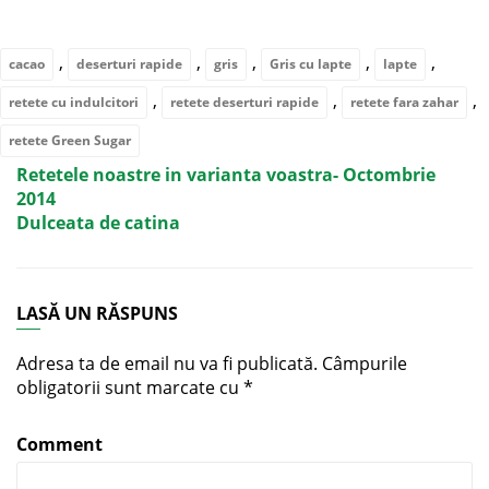
,
,
,
,
,
cacao
deserturi rapide
gris
Gris cu lapte
lapte
,
,
,
retete cu indulcitori
retete deserturi rapide
retete fara zahar
retete Green Sugar
Retetele noastre in varianta voastra- Octombrie
2014
Dulceata de catina
LASĂ UN RĂSPUNS
Adresa ta de email nu va fi publicată.
Câmpurile
obligatorii sunt marcate cu
*
Comment