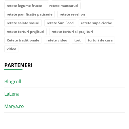
retete legume fructe
retete mancaruri
retete panificatie patiserie
retete revelion
retete salate sosuri
retete Sun Food
retete supe ciorbe
retete torturi prajituri
retete torturi si prajituri
Retete traditionale
retete video
tort
torturi de casa
video
PARTENERI
Blogroll
LaLena
Marya.ro