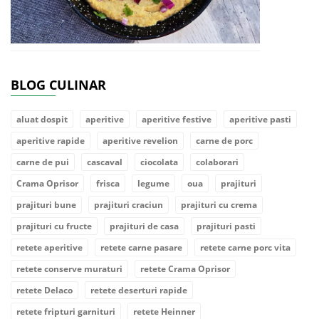
BLOG CULINAR
aluat dospit
aperitive
aperitive festive
aperitive pasti
aperitive rapide
aperitive revelion
carne de porc
carne de pui
cascaval
ciocolata
colaborari
Crama Oprisor
frisca
legume
oua
prajituri
prajituri bune
prajituri craciun
prajituri cu crema
prajituri cu fructe
prajituri de casa
prajituri pasti
retete aperitive
retete carne pasare
retete carne porc vita
retete conserve muraturi
retete Crama Oprisor
retete Delaco
retete deserturi rapide
retete fripturi garnituri
retete Heinner