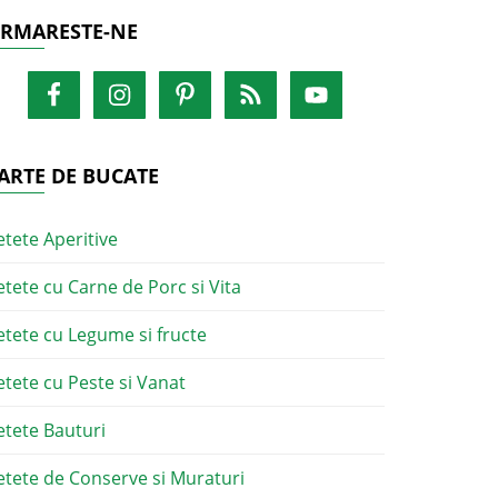
RMARESTE-NE
ARTE DE BUCATE
etete Aperitive
etete cu Carne de Porc si Vita
etete cu Legume si fructe
etete cu Peste si Vanat
etete Bauturi
etete de Conserve si Muraturi