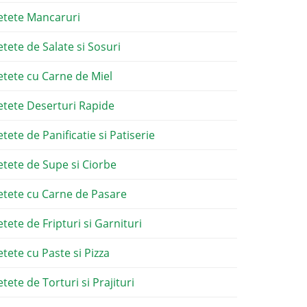
etete Mancaruri
etete de Salate si Sosuri
etete cu Carne de Miel
etete Deserturi Rapide
etete de Panificatie si Patiserie
etete de Supe si Ciorbe
etete cu Carne de Pasare
etete de Fripturi si Garnituri
etete cu Paste si Pizza
tete de Torturi si Prajituri