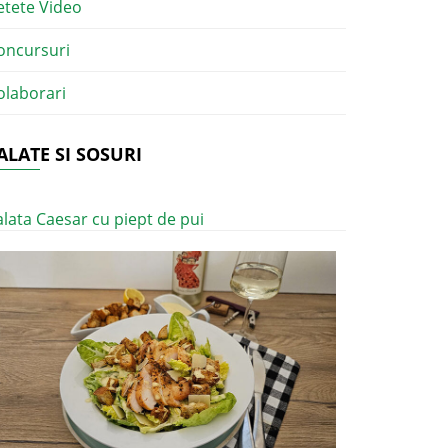
etete Video
oncursuri
olaborari
ALATE SI SOSURI
alata Caesar cu piept de pui