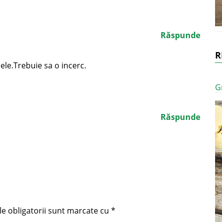
Răspunde
R
le.Trebuie sa o incerc.
G
Răspunde
e obligatorii sunt marcate cu
*