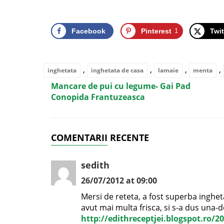
Facebook
Pinterest
1
Twit
,
,
,
,
inghetata
inghetata de casa
lamaie
menta
Mancare de pui cu legume- Gai Pad
Conopida Frantuzeasca
COMENTARII RECENTE
sedith
26/07/2012 at 09:00
Mersi de reteta, a fost superba inghe
avut mai multa frisca, si s-a dus una-d
http://edithreceptjei.blogspot.ro/