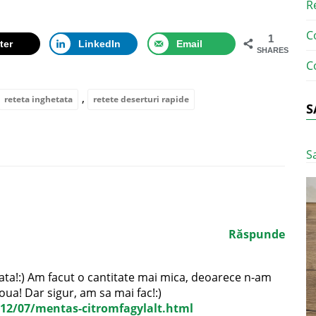
R
C
1
ter
LinkedIn
Email
SHARES
C
,
reteta inghetata
retete deserturi rapide
S
S
Răspunde
tata!:) Am facut o cantitate mai mica, deoarece n-am
oua! Dar sigur, am sa mai fac!:)
2012/07/mentas-citromfagylalt.html