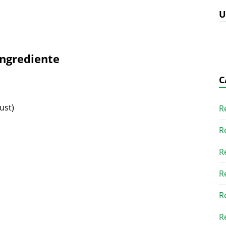
U
Ingrediente
C
ust)
R
R
R
R
R
R