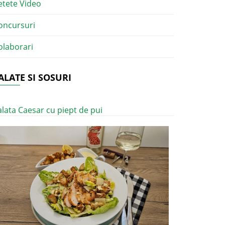
etete Video
oncursuri
olaborari
ALATE SI SOSURI
alata Caesar cu piept de pui