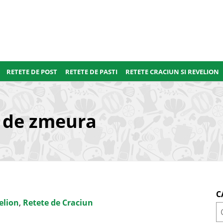
RETETE DE POST
RETETE DE PASTI
RETETE CRACIUN SI REVELION
s de zmeura
C
elion
,
Retete de Craciun