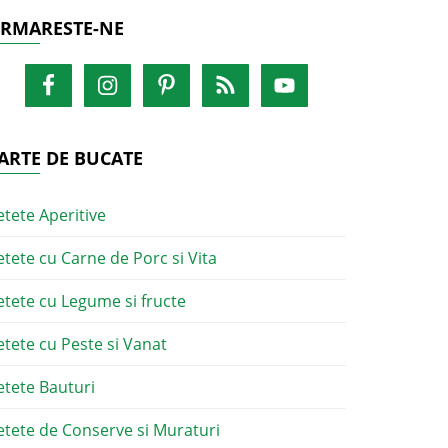
RMARESTE-NE
ARTE DE BUCATE
etete Aperitive
etete cu Carne de Porc si Vita
etete cu Legume si fructe
etete cu Peste si Vanat
etete Bauturi
etete de Conserve si Muraturi