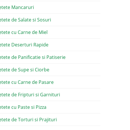
etete Mancaruri
etete de Salate si Sosuri
etete cu Carne de Miel
etete Deserturi Rapide
etete de Panificatie si Patiserie
etete de Supe si Ciorbe
etete cu Carne de Pasare
etete de Fripturi si Garnituri
etete cu Paste si Pizza
tete de Torturi si Prajituri