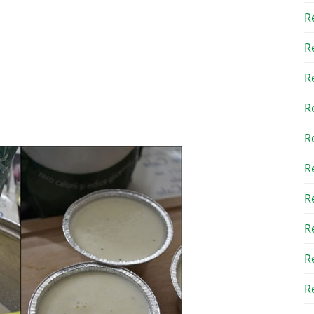
R
R
R
R
R
R
R
R
R
Re