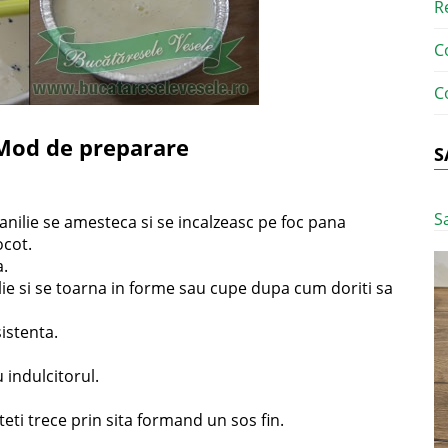
R
C
C
Mod de preparare
S
S
anilie se amesteca si se incalzeasc pe foc pana
ocot.
a.
ie si se toarna in forme sau cupe dupa cum doriti sa
istenta.
indulcitorul.
uteti trece prin sita formand un sos fin.