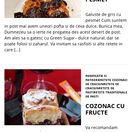
Galuste de gris cu
pesmet Cum suntem
in post mai avem uneori pofta si de ceva dulce, Bunica mea,
Dumnezeu sa o ierte ne pregatea des acest desert de post.
Am ales sa o gatesc cu Green Sugar– dulce natural, dar se
poate folosi si zaharul. Va invitam sa rasfoiti si alte retete in
care […]
PANIFICATIE SI
PATISERIE
RETETE COZONACI
DE CRACIUN
RETETE DE
CRACIUN
RETETE DE
PASTI
RETETE TRADITIONALE
DE PASTI
COZONAC CU
FRUCTE
Va recomandam