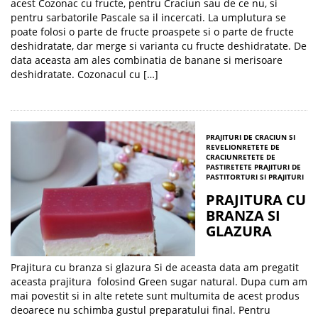
acest Cozonac cu fructe, pentru Craciun sau de ce nu, si
pentru sarbatorile Pascale sa il incercati. La umplutura se
poate folosi o parte de fructe proaspete si o parte de fructe
deshidratate, dar merge si varianta cu fructe deshidratate. De
data aceasta am ales combinatia de banane si merisoare
deshidratate. Cozonacul cu […]
PRAJITURI DE CRACIUN SI
REVELION
RETETE DE
CRACIUN
RETETE DE
PASTI
RETETE PRAJITURI DE
PASTI
TORTURI SI PRAJITURI
PRAJITURA CU
BRANZA SI
GLAZURA
Prajitura cu branza si glazura Si de aceasta data am pregatit
aceasta prajitura folosind Green sugar natural. Dupa cum am
mai povestit si in alte retete sunt multumita de acest produs
deoarece nu schimba gustul preparatului final. Pentru