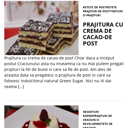
RETETE DE POST
RETETE
PRAJITURI DE POST
TORTURI
SI PRAJITURI
PRAJITURA CU
CREMA DE
CACAO-DE
POST
Prajitura cu crema de cacao-de post Chiar daca a inceput
postul Craciunului asta nu inseamna ca nu mai putem pregati
prajituri la fel de bune si care sa fie de post. Am ales de
aceasta data sa pregatesc o prajitura de post in care sa
folosesc indulcitorul natural Green Sugar. Nici nu iti dai
seama […]
DESERTURI
RAPIDE
PRAJITURI DE
CRACIUN SI
REVELION
RETETE DE
CRACIUN