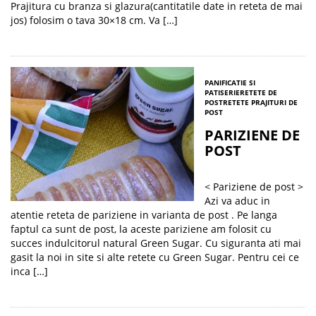
Prajitura cu branza si glazura(cantitatile date in reteta de mai
jos) folosim o tava 30×18 cm. Va […]
PANIFICATIE SI
PATISERIE
RETETE DE
POST
RETETE PRAJITURI DE
POST
PARIZIENE DE
POST
< Pariziene de post >
Azi va aduc in
atentie reteta de pariziene in varianta de post . Pe langa
faptul ca sunt de post, la aceste pariziene am folosit cu
succes indulcitorul natural Green Sugar. Cu siguranta ati mai
gasit la noi in site si alte retete cu Green Sugar. Pentru cei ce
inca […]