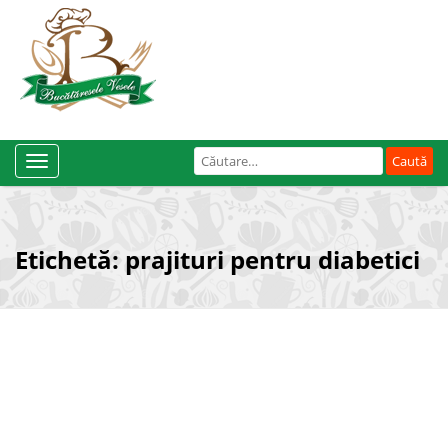
Caută
Toggle
după:
Navigation
Etichetă:
prajituri pentru diabetici