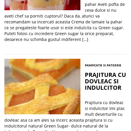
pahar Aveti pofta de
ceva dulce si nu
aveti chef sa porniti cuptorul? Daca da, atunci va
recomandam sa incercati aceasta Crema de lamaie la pahar
ce se pregateste foarte usor si este indulcita cu Green sugar.
Puteti folosi cu incredere Green sugar la orice preparat,
deoarece nu schimba gustul indiferent […]
PANIFICATIE SI PATISERIE
PRAJITURA CU
DOVLEAC SI
INDULCITOR
Prajitura cu dovleac
si indulcitor Imi plac
mult deserturile cu
dovleac asa ca am ales sa incerc aceasta prajitura si cu
indulcitorul natural Green Sugar- dulce natural de la