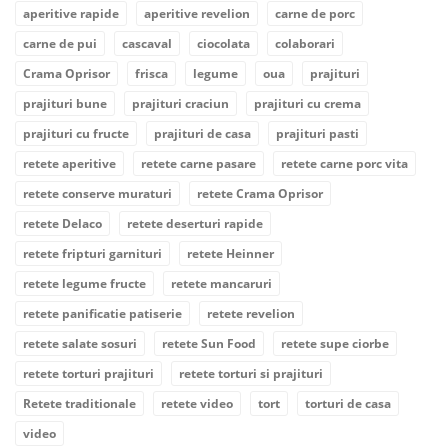
aperitive rapide
aperitive revelion
carne de porc
carne de pui
cascaval
ciocolata
colaborari
Crama Oprisor
frisca
legume
oua
prajituri
prajituri bune
prajituri craciun
prajituri cu crema
prajituri cu fructe
prajituri de casa
prajituri pasti
retete aperitive
retete carne pasare
retete carne porc vita
retete conserve muraturi
retete Crama Oprisor
retete Delaco
retete deserturi rapide
retete fripturi garnituri
retete Heinner
retete legume fructe
retete mancaruri
retete panificatie patiserie
retete revelion
retete salate sosuri
retete Sun Food
retete supe ciorbe
retete torturi prajituri
retete torturi si prajituri
Retete traditionale
retete video
tort
torturi de casa
video