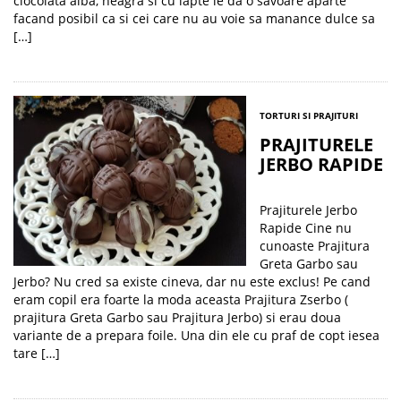
ciocolata alba, neagra si cu lapte le da o savoare aparte
facand posibil ca si cei care nu au voie sa manance dulce sa
[…]
TORTURI SI PRAJITURI
PRAJITURELE
JERBO RAPIDE
Prajiturele Jerbo
Rapide Cine nu
cunoaste Prajitura
Greta Garbo sau
Jerbo? Nu cred sa existe cineva, dar nu este exclus! Pe cand
eram copil era foarte la moda aceasta Prajitura Zserbo (
prajitura Greta Garbo sau Prajitura Jerbo) si erau doua
variante de a prepara foile. Una din ele cu praf de copt iesea
tare […]