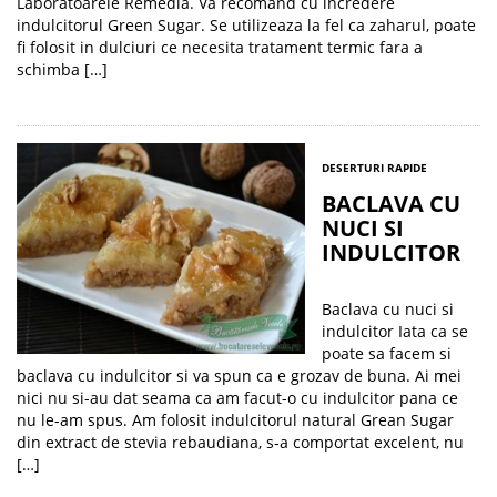
Laboratoarele Remedia. Va recomand cu incredere
indulcitorul Green Sugar. Se utilizeaza la fel ca zaharul, poate
fi folosit in dulciuri ce necesita tratament termic fara a
schimba […]
DESERTURI RAPIDE
BACLAVA CU
NUCI SI
INDULCITOR
Baclava cu nuci si
indulcitor Iata ca se
poate sa facem si
baclava cu indulcitor si va spun ca e grozav de buna. Ai mei
nici nu si-au dat seama ca am facut-o cu indulcitor pana ce
nu le-am spus. Am folosit indulcitorul natural Grean Sugar
din extract de stevia rebaudiana, s-a comportat excelent, nu
[…]