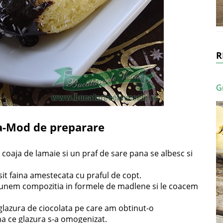
R
G
ta-Mod de preparare
coaja de lamaie si un praf de sare pana se albesc si
rsit faina amestecata cu praful de copt.
 punem compozitia in formele de madlene si le coacem
 glazura de ciocolata pe care am obtinut-o
a ce glazura s-a omogenizat.