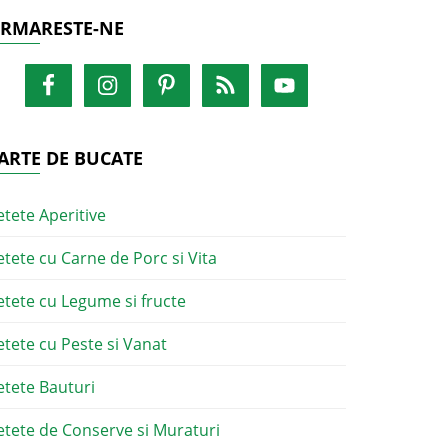
RMARESTE-NE
ARTE DE BUCATE
etete Aperitive
etete cu Carne de Porc si Vita
etete cu Legume si fructe
etete cu Peste si Vanat
etete Bauturi
etete de Conserve si Muraturi