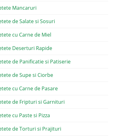
etete Mancaruri
etete de Salate si Sosuri
etete cu Carne de Miel
etete Deserturi Rapide
etete de Panificatie si Patiserie
etete de Supe si Ciorbe
etete cu Carne de Pasare
etete de Fripturi si Garnituri
etete cu Paste si Pizza
tete de Torturi si Prajituri