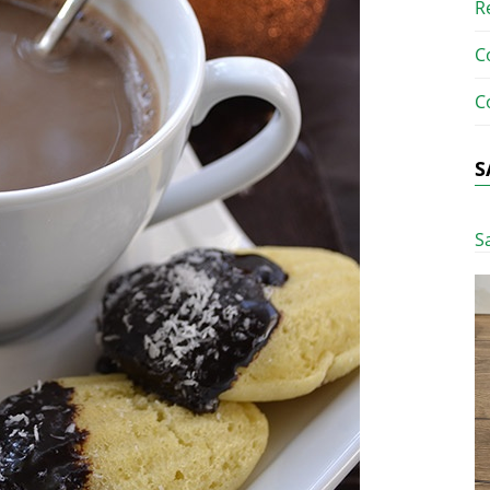
R
C
C
S
S