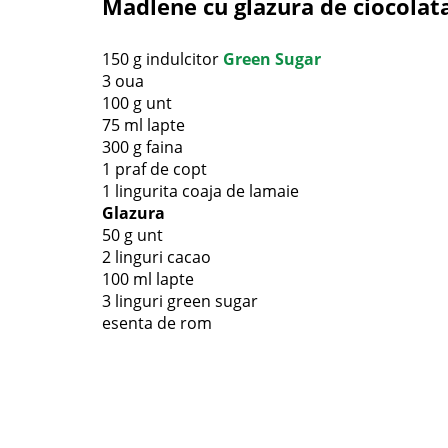
Madlene cu glazura de ciocolat
150 g indulcitor
Green Sugar
3 oua
100 g unt
75 ml lapte
300 g faina
1 praf de copt
1 lingurita coaja de lamaie
Glazura
50 g unt
2 linguri cacao
100 ml lapte
3 linguri green sugar
esenta de rom