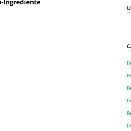
a-Ingrediente
U
C
R
R
R
R
R
R