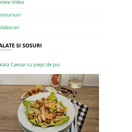
etete Video
oncursuri
olaborari
ALATE SI SOSURI
alata Caesar cu piept de pui