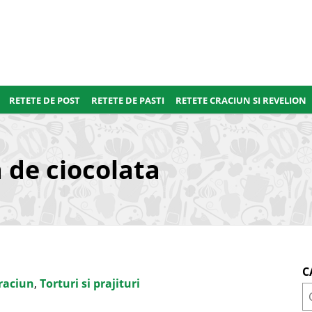
RETETE DE POST
RETETE DE PASTI
RETETE CRACIUN SI REVELION
 de ciocolata
C
raciun
,
Torturi si prajituri