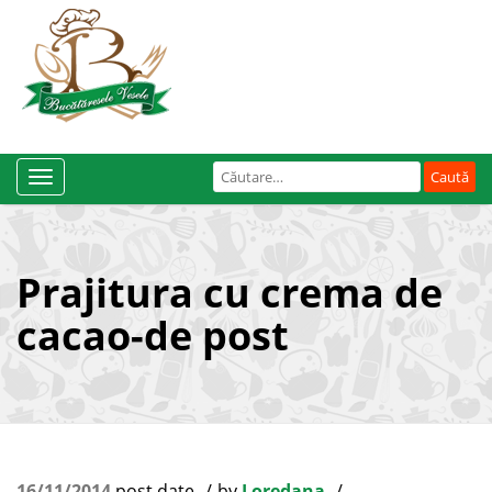
Caută
Toggle
după:
Navigation
Prajitura cu crema de
cacao-de post
16/11/2014
post date
by
Loredana