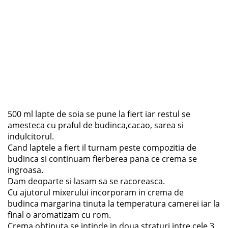
500 ml lapte de soia se pune la fiert iar restul se
amesteca cu praful de budinca,cacao, sarea si
indulcitorul.
Cand laptele a fiert il turnam peste compozitia de
budinca si continuam fierberea pana ce crema se
ingroasa.
Dam deoparte si lasam sa se racoreasca.
Cu ajutorul mixerului incorporam in crema de
budinca margarina tinuta la temperatura camerei iar la
final o aromatizam cu rom.
Crema obtinuta se intinde in doua straturi intre cele 3