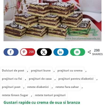
298
298
SHARES
,
,
,
Dulciuri de post
prajituri bune
prajituri cu crema
,
,
,
prajituri cu foi
prajituri de casa
prajituri pentru diabetici
,
,
,
prajituri post
retete diabetici
retete fara zahar
,
retete Green Sugar
retete torturi prajituri
Gustari rapide cu crema de oua si branza