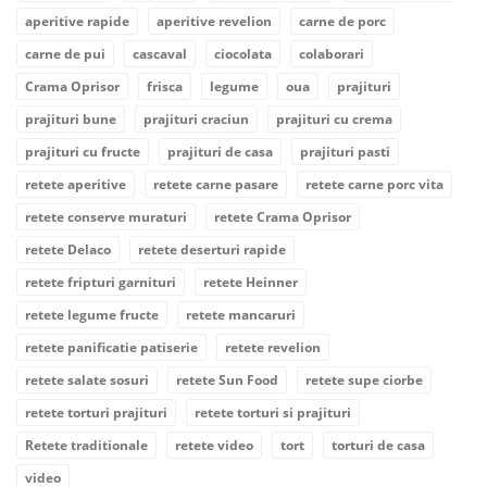
aperitive rapide
aperitive revelion
carne de porc
carne de pui
cascaval
ciocolata
colaborari
Crama Oprisor
frisca
legume
oua
prajituri
prajituri bune
prajituri craciun
prajituri cu crema
prajituri cu fructe
prajituri de casa
prajituri pasti
retete aperitive
retete carne pasare
retete carne porc vita
retete conserve muraturi
retete Crama Oprisor
retete Delaco
retete deserturi rapide
retete fripturi garnituri
retete Heinner
retete legume fructe
retete mancaruri
retete panificatie patiserie
retete revelion
retete salate sosuri
retete Sun Food
retete supe ciorbe
retete torturi prajituri
retete torturi si prajituri
Retete traditionale
retete video
tort
torturi de casa
video