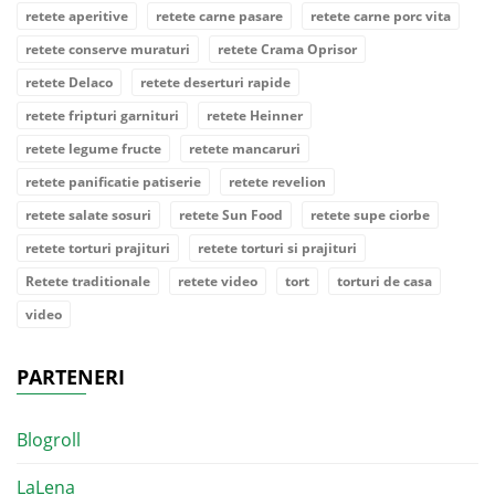
retete aperitive
retete carne pasare
retete carne porc vita
retete conserve muraturi
retete Crama Oprisor
retete Delaco
retete deserturi rapide
retete fripturi garnituri
retete Heinner
retete legume fructe
retete mancaruri
retete panificatie patiserie
retete revelion
retete salate sosuri
retete Sun Food
retete supe ciorbe
retete torturi prajituri
retete torturi si prajituri
Retete traditionale
retete video
tort
torturi de casa
video
PARTENERI
Blogroll
LaLena