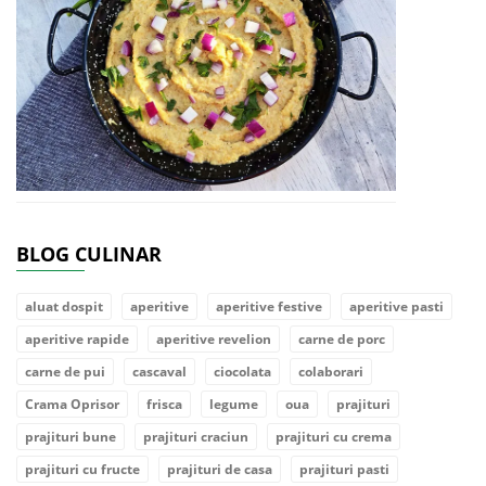
BLOG CULINAR
aluat dospit
aperitive
aperitive festive
aperitive pasti
aperitive rapide
aperitive revelion
carne de porc
carne de pui
cascaval
ciocolata
colaborari
Crama Oprisor
frisca
legume
oua
prajituri
prajituri bune
prajituri craciun
prajituri cu crema
prajituri cu fructe
prajituri de casa
prajituri pasti