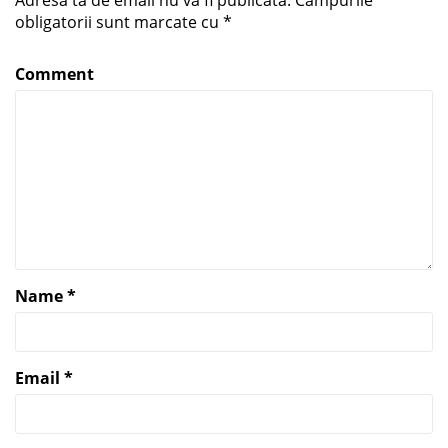
Adresa ta de email nu va fi publicată.
Câmpurile
obligatorii sunt marcate cu
*
Comment
Name
*
Email
*