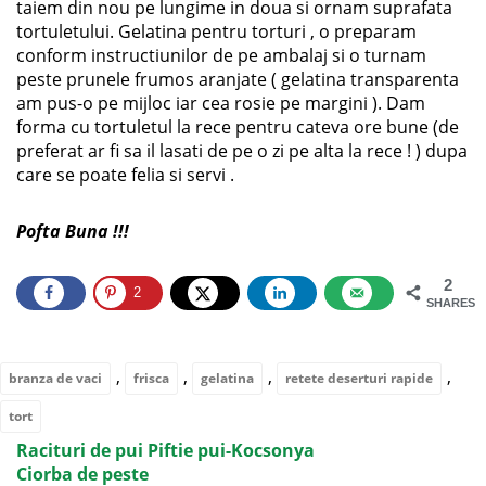
taiem din nou pe lungime in doua si ornam suprafata
tortuletului. Gelatina pentru torturi , o preparam
conform instructiunilor de pe ambalaj si o turnam
peste prunele frumos aranjate ( gelatina transparenta
am pus-o pe mijloc iar cea rosie pe margini ). Dam
forma cu tortuletul la rece pentru cateva ore bune (de
preferat ar fi sa il lasati de pe o zi pe alta la rece ! ) dupa
care se poate felia si servi .
Pofta Buna !!!
2
2
SHARES
,
,
,
,
branza de vaci
frisca
gelatina
retete deserturi rapide
tort
Racituri de pui Piftie pui-Kocsonya
Ciorba de peste