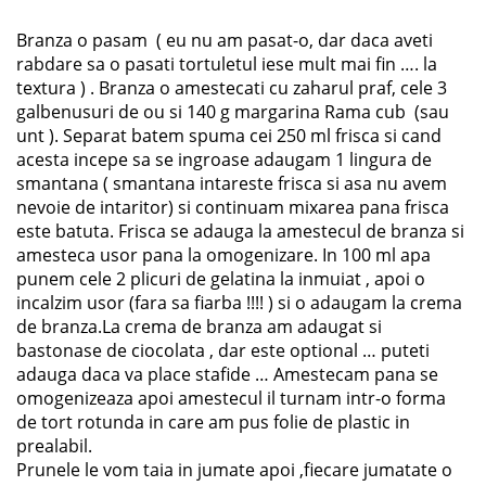
Branza o pasam ( eu nu am pasat-o, dar daca aveti
rabdare sa o pasati tortuletul iese mult mai fin …. la
textura ) . Branza o amestecati cu zaharul praf, cele 3
galbenusuri de ou si 140 g margarina Rama cub (sau
unt ). Separat batem spuma cei 250 ml frisca si cand
acesta incepe sa se ingroase adaugam 1 lingura de
smantana ( smantana intareste frisca si asa nu avem
nevoie de intaritor) si continuam mixarea pana frisca
este batuta. Frisca se adauga la amestecul de branza si
amesteca usor pana la omogenizare. In 100 ml apa
punem cele 2 plicuri de gelatina la inmuiat , apoi o
incalzim usor (fara sa fiarba !!!! ) si o adaugam la crema
de branza.La crema de branza am adaugat si
bastonase de ciocolata , dar este optional … puteti
adauga daca va place stafide … Amestecam pana se
omogenizeaza apoi amestecul il turnam intr-o forma
de tort rotunda in care am pus folie de plastic in
prealabil.
Prunele le vom taia in jumate apoi ,fiecare jumatate o