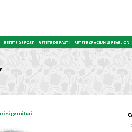
RETETE DE POST
RETETE DE PASTI
RETETE CRACIUN SI REVELION
”
ri si garnituri
C