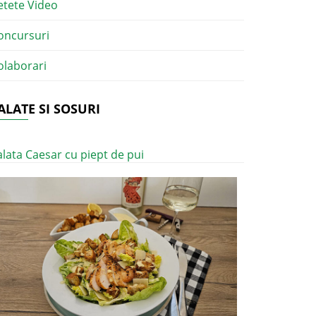
etete Video
oncursuri
olaborari
ALATE SI SOSURI
alata Caesar cu piept de pui