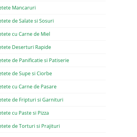
etete Mancaruri
etete de Salate si Sosuri
etete cu Carne de Miel
etete Deserturi Rapide
etete de Panificatie si Patiserie
etete de Supe si Ciorbe
etete cu Carne de Pasare
etete de Fripturi si Garnituri
etete cu Paste si Pizza
tete de Torturi si Prajituri