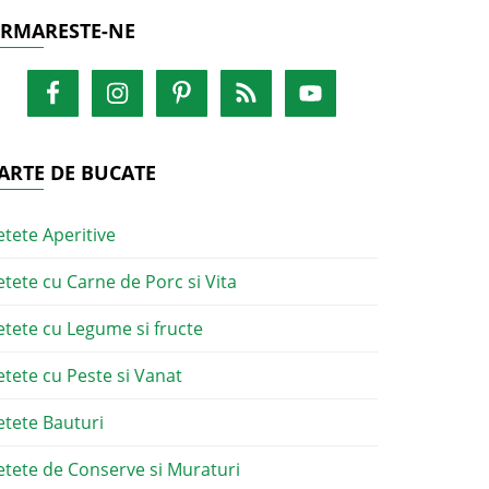
RMARESTE-NE
ARTE DE BUCATE
etete Aperitive
etete cu Carne de Porc si Vita
etete cu Legume si fructe
etete cu Peste si Vanat
etete Bauturi
etete de Conserve si Muraturi