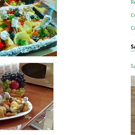
R
C
C
S
S