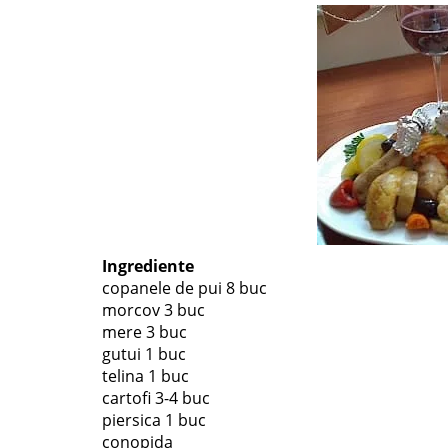
Ingrediente
copanele de pui 8 buc
morcov 3 buc
mere 3 buc
gutui 1 buc
telina 1 buc
cartofi 3-4 buc
piersica 1 buc
conopida