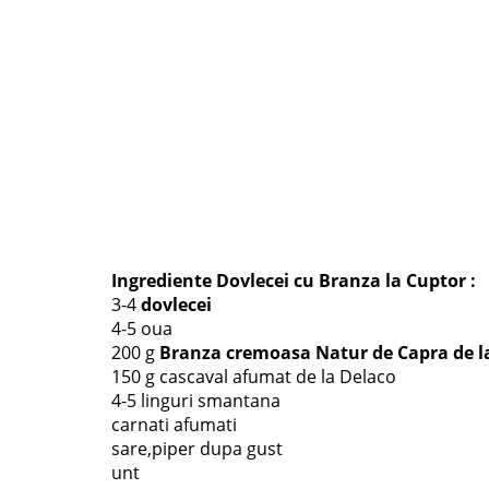
Ingrediente
Dovlecei cu Branza la Cuptor
:
3-4
dovlecei
4-5 oua
200 g
Branza cremoasa Natur de Capra de l
150 g cascaval afumat de la Delaco
4-5 linguri smantana
carnati afumati
sare,piper dupa gust
unt