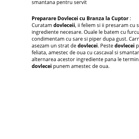
smantana pentru servit
Preparare
Dovlecei cu Branza la Cuptor
:
Curatam
dovleceii
, ii feliem si ii presaram c
ingrediente necesare. Ouale le batem cu furcu
condimentam cu sare si piper dupa gust. Carnat
asezam un strat de
dovlecei
. Peste
dovlecei
p
feliata, amestec de oua cu cascaval si smanta
alternarea acestor ingrediente pana le terminam
dovlecei
punem amestec de oua.