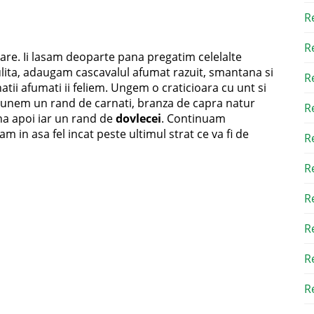
R
R
u sare. Ii lasam deoparte pana pregatim celelalte
lita, adaugam cascavalul afumat razuit, smantana si
R
ii afumati ii feliem. Ungem o craticioara cu unt si
unem un rand de carnati, branza de capra natur
R
na apoi iar un rand de
dovlecei
. Continuam
 in asa fel incat peste ultimul strat ce va fi de
R
R
R
R
R
Re