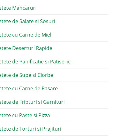
etete Mancaruri
etete de Salate si Sosuri
etete cu Carne de Miel
etete Deserturi Rapide
etete de Panificatie si Patiserie
etete de Supe si Ciorbe
etete cu Carne de Pasare
etete de Fripturi si Garnituri
etete cu Paste si Pizza
tete de Torturi si Prajituri