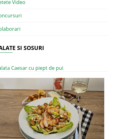
etete Video
oncursuri
olaborari
ALATE SI SOSURI
alata Caesar cu piept de pui