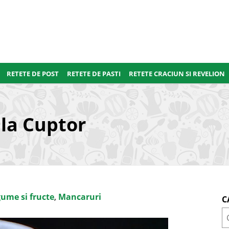
RETETE DE POST
RETETE DE PASTI
RETETE CRACIUN SI REVELION
 la Cuptor
ume si fructe
,
Mancaruri
C