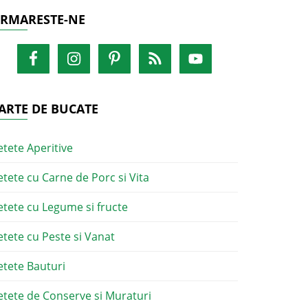
RMARESTE-NE
ARTE DE BUCATE
etete Aperitive
etete cu Carne de Porc si Vita
etete cu Legume si fructe
etete cu Peste si Vanat
etete Bauturi
etete de Conserve si Muraturi