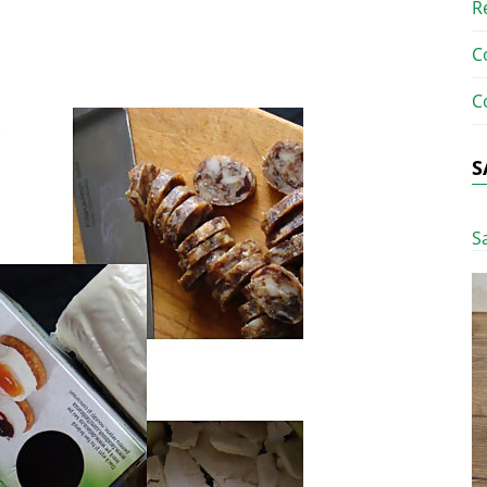
R
C
C
S
S