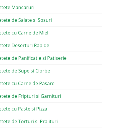
etete Mancaruri
etete de Salate si Sosuri
etete cu Carne de Miel
etete Deserturi Rapide
etete de Panificatie si Patiserie
etete de Supe si Ciorbe
etete cu Carne de Pasare
etete de Fripturi si Garnituri
etete cu Paste si Pizza
tete de Torturi si Prajituri