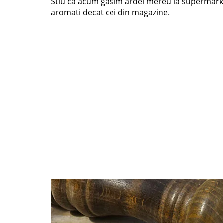
Stiu ca acum gasim ardei mereu la supermarke
aromati decat cei din magazine.