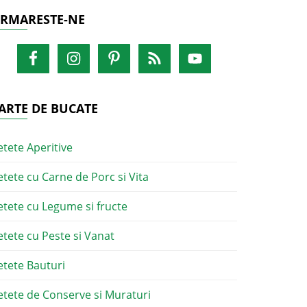
RMARESTE-NE
ARTE DE BUCATE
etete Aperitive
etete cu Carne de Porc si Vita
etete cu Legume si fructe
etete cu Peste si Vanat
etete Bauturi
etete de Conserve si Muraturi