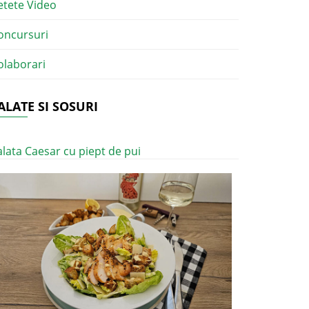
etete Video
oncursuri
olaborari
ALATE SI SOSURI
alata Caesar cu piept de pui