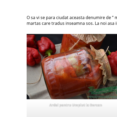
O sa vi se para ciudat aceasta denumire de ” m
martas care tradus inseamna sos. La noi asa 
Ardei pentru Umplut la Borcan