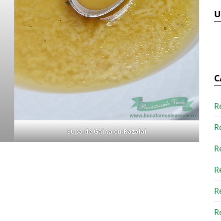
U
C
R
R
Supa de Gaina cu Razalai
R
R
R
R