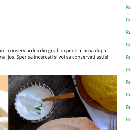
R
R
R
R
 imi conserv ardeii din gradina pentru iarna dupa
 jos. Sper sa incercati si voi sa conservati astfel
R
R
R
R
R
Re