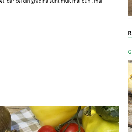
t, dar cei din gradina sunt mult mai buni, mai
R
G