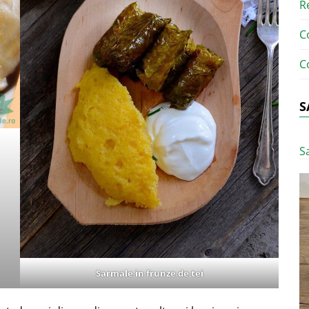
R
C
C
S
S
Sarmale in frunze de tei