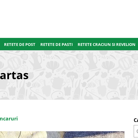
RETETE DE POST
RETETE DE PASTI
RETETE CRACIUN SI REVELION
artas
ncaruri
C