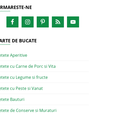
RMARESTE-NE
ARTE DE BUCATE
etete Aperitive
etete cu Carne de Porc si Vita
etete cu Legume si fructe
etete cu Peste si Vanat
etete Bauturi
etete de Conserve si Muraturi