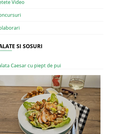
etete Video
oncursuri
olaborari
ALATE SI SOSURI
alata Caesar cu piept de pui