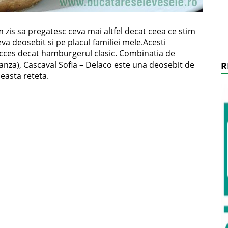
m zis sa pregatesc ceva mai altfel decat ceea ce stim
ceva deosebit si pe placul familiei mele.Acesti
cces decat hamburgerul clasic. Combinatia de
nza), Cascaval Sofia – Delaco este una deosebit de
R
easta reteta.