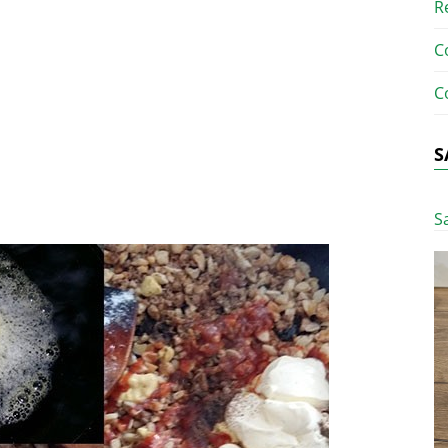
R
C
C
S
S