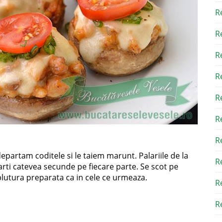
R
R
R
R
R
R
R
departam coditele si le taiem marunt. Palariile de la
R
arti catevea secunde pe fiecare parte. Se scot pe
plutura preparata ca in cele ce urmeaza.
R
Re