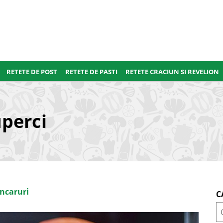
RETETE DE POST
RETETE DE PASTI
RETETE CRACIUN SI REVELION
perci
ncaruri
C