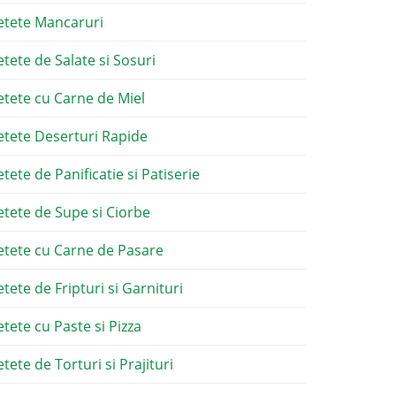
etete Mancaruri
etete de Salate si Sosuri
etete cu Carne de Miel
etete Deserturi Rapide
etete de Panificatie si Patiserie
etete de Supe si Ciorbe
etete cu Carne de Pasare
etete de Fripturi si Garnituri
etete cu Paste si Pizza
tete de Torturi si Prajituri