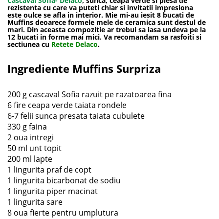
Cascaval Sofia- Delaco
, sunca, ceapa verde si piesa de
rezistenta cu care va puteti chiar si invitatii impresiona
este oulce se afla in interior. Mie mi-au iesit 8 bucati de
Muffins deoarece formele mele de ceramica sunt destul de
mari. Din aceasta compozitie ar trebui sa iasa undeva pe la
12 bucati in forme mai mici. Va recomandam sa rasfoiti si
sectiunea cu
Retete Delaco
.
Ingrediente Muffins Surpriza
200 g cascaval Sofia razuit pe razatoarea fina
6 fire ceapa verde taiata rondele
6-7 felii sunca presata taiata cubulete
330 g faina
2 oua intregi
50 ml unt topit
200 ml lapte
1 lingurita praf de copt
1 lingurita bicarbonat de sodiu
1 lingurita piper macinat
1 lingurita sare
8 oua fierte pentru umplutura