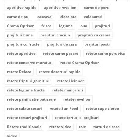
aperitive rapide
aperitive revelion
carne de porc
carne de pui
cascaval
ciocolata
colaborari
Crama Oprisor
frisca
legume
oua
prajituri
prajituri bune
prajituri craciun
prajituri cu crema
prajituri cu fructe
prajituri de casa
prajituri pasti
retete aperitive
retete carne pasare
retete carne porc vita
retete conserve muraturi
retete Crama Oprisor
retete Delaco
retete deserturi rapide
retete fripturi garnituri
retete Heinner
retete legume fructe
retete mancaruri
retete panificatie patiserie
retete revelion
retete salate sosuri
retete Sun Food
retete supe ciorbe
retete torturi prajituri
retete torturi si prajituri
Retete traditionale
retete video
tort
torturi de casa
video