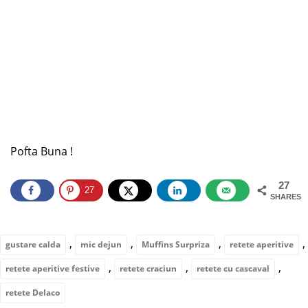
Pofta Buna !
27
27
SHARES
,
,
,
,
gustare calda
mic dejun
Muffins Surpriza
retete aperitive
,
,
,
retete aperitive festive
retete craciun
retete cu cascaval
retete Delaco