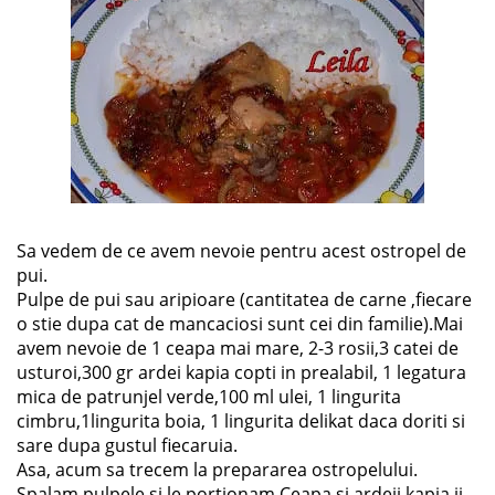
Sa vedem de ce avem nevoie pentru acest ostropel de
pui.
Pulpe de pui sau aripioare (cantitatea de carne ,fiecare
o stie dupa cat de mancaciosi sunt cei din familie).Mai
avem nevoie de 1 ceapa mai mare, 2-3 rosii,3 catei de
usturoi,300 gr ardei kapia copti in prealabil, 1 legatura
mica de patrunjel verde,100 ml ulei, 1 lingurita
cimbru,1lingurita boia, 1 lingurita delikat daca doriti si
sare dupa gustul fiecaruia.
Asa, acum sa trecem la prepararea ostropelului.
Spalam pulpele si le portionam.Ceapa si ardeii kapia ii