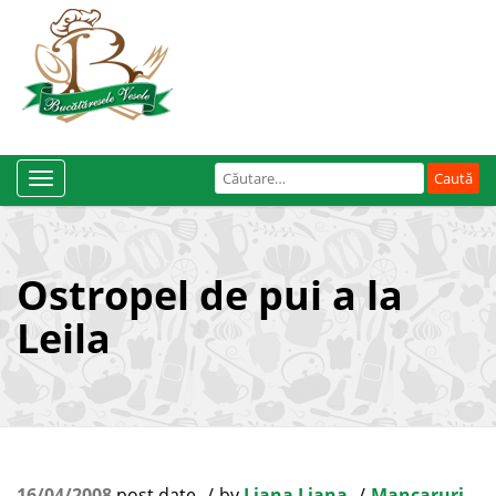
Caută
Toggle
după:
Navigation
Ostropel de pui a la
Leila
16/04/2008
post date
by
Liana Liana
Mancaruri