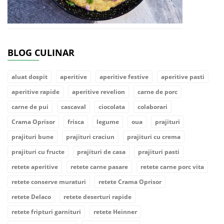
BLOG CULINAR
aluat dospit
aperitive
aperitive festive
aperitive pasti
aperitive rapide
aperitive revelion
carne de porc
carne de pui
cascaval
ciocolata
colaborari
Crama Oprisor
frisca
legume
oua
prajituri
prajituri bune
prajituri craciun
prajituri cu crema
prajituri cu fructe
prajituri de casa
prajituri pasti
retete aperitive
retete carne pasare
retete carne porc vita
retete conserve muraturi
retete Crama Oprisor
retete Delaco
retete deserturi rapide
retete fripturi garnituri
retete Heinner