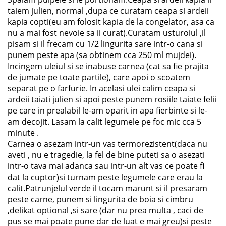
taiem julien, normal ,dupa ce curatam ceapa si ardeii
kapia copti(eu am folosit kapia de la congelator, asa ca
nu a mai fost nevoie sa ii curat).Curatam usturoiul ,il
pisam si il frecam cu 1/2 lingurita sare intr-o cana si
punem peste apa (sa obtinem cca 250 ml mujdei).
Incingem uleiul si se inabuse carnea (cat sa fie prajita
de jumate pe toate partile), care apoi o scoatem
separat pe o farfurie. In acelasi ulei calim ceapa si
ardeii taiati julien si apoi peste punem rosiile taiate felii
pe care in prealabil le-am oparit in apa fierbinte si le-
am decojit. Lasam la calit legumele pe foc mic cca 5
minute .
Carnea o asezam intr-un vas termorezistent(daca nu
aveti , nu e tragedie, la fel de bine puteti sa o asezati
intr-o tava mai adanca sau intr-un alt vas ce poate fi
dat la cuptor)si turnam peste legumele care erau la
calit.Patrunjelul verde il tocam marunt si il presaram
peste carne, punem si lingurita de boia si cimbru
,delikat optional ,si sare (dar nu prea multa , caci de
pus se mai poate pune dar de luat e mai greu)si peste