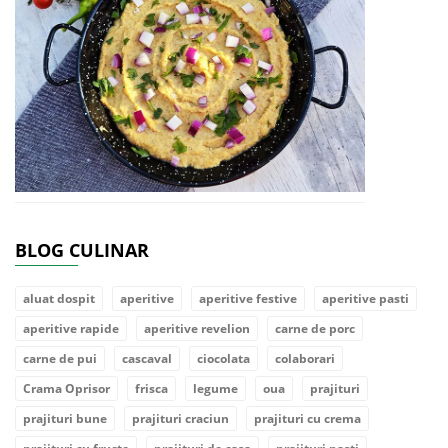
BLOG CULINAR
aluat dospit
aperitive
aperitive festive
aperitive pasti
aperitive rapide
aperitive revelion
carne de porc
carne de pui
cascaval
ciocolata
colaborari
Crama Oprisor
frisca
legume
oua
prajituri
prajituri bune
prajituri craciun
prajituri cu crema