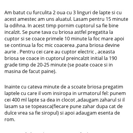
Am batut cu furculita 2 oua cu 3 linguri de lapte si cu
acest amestec am uns aluatul. Lasam pentru 15 minute
la odihna. In acest timp pornim cuptorul sa fie bine
incalzit. Se pune tava cu briosa astfel pregatita la
cuptor si se coace primele 10 minute la foc mare apoi
se continua la foc mic coacerea ,pana briosa devine
aurie . Pentru cei care au cuptor electric , aceasta
briosa se coace in cuptorul preincalzit initial la 190
grade timp de 20-25 minute (se poate coace si in
masina de facut paine).
Inainte cu cateva minute de a scoate briosa pregatim
laptele cu care il vom insiropa in urmatorul fel: punem
cei 400 ml lapte sa dea in clocot ,adaugam zaharul si il
lasam sa se topeasca(fiecare pune zahar dupa cat de
dulce vrea sa fie siropul) si apoi adaugam esenta de
rom.