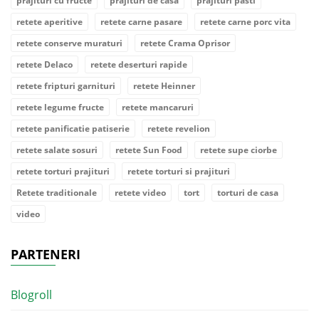
prajituri cu fructe
prajituri de casa
prajituri pasti
retete aperitive
retete carne pasare
retete carne porc vita
retete conserve muraturi
retete Crama Oprisor
retete Delaco
retete deserturi rapide
retete fripturi garnituri
retete Heinner
retete legume fructe
retete mancaruri
retete panificatie patiserie
retete revelion
retete salate sosuri
retete Sun Food
retete supe ciorbe
retete torturi prajituri
retete torturi si prajituri
Retete traditionale
retete video
tort
torturi de casa
video
PARTENERI
Blogroll