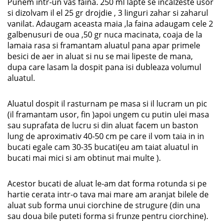
Punem intr-un vas faina. 250 ml lapte se incalzeste usor
si dizolvam il el 25 gr drojdie , 3 linguri zahar si zaharul
vanilat. Adaugam aceasta maia ,la faina adaugam cele 2
galbenusuri de oua ,50 gr nuca macinata, coaja de la
lamaia rasa si framantam aluatul pana apar primele
besici de aer in aluat si nu se mai lipeste de mana,
dupa care lasam la dospit pana isi dubleaza volumul
aluatul.
Aluatul dospit il rasturnam pe masa si il lucram un pic
(il framantam usor, fin )apoi ungem cu putin ulei masa
sau suprafata de lucru si din aluat facem un baston
lung de aproximativ 40-50 cm pe care il vom taia in in
bucati egale cam 30-35 bucati(eu am taiat aluatul in
bucati mai mici si am obtinut mai multe ).
Acestor bucati de aluat le-am dat forma rotunda si pe
hartie cerata intr-o tava mai mare am aranjat bilele de
aluat sub forma unui ciorchine de strugure (din una
sau doua bile puteti forma si frunze pentru ciorchine).