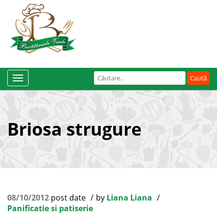
Caută
Toggle
după:
Navigation
Briosa strugure
08/10/2012
post date
by
Liana Liana
Panificatie si patiserie