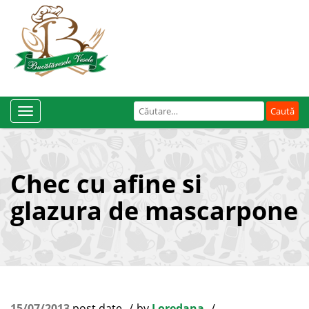
Caută
Toggle
după:
Navigation
Chec cu afine si
glazura de mascarpone
15/07/2013
post date
by
Loredana