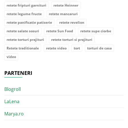
retete fripturi garnituri
retete Heinner
retete legume fructe
retete mancaruri
retete panificatie patiserie
retete revelion
retete salate sosuri
retete Sun Food
retete supe ciorbe
retete torturi prajituri
retete torturi si prajituri
Retete traditionale
retete video
tort
torturi de casa
video
PARTENERI
Blogroll
LaLena
Marya.ro