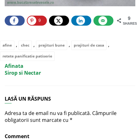
9
9
SHARES
,
,
,
,
afine
chec
prajituri bune
prajituri de casa
retete panificatie patiserie
Afinata
Sirop si Nectar
LASĂ UN RĂSPUNS
Adresa ta de email nu va fi publicată.
Câmpurile
obligatorii sunt marcate cu
*
Comment