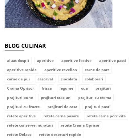
BLOG CULINAR
aluat dospit
aperitive
aperitive festive
aperitive pasti
aperitive rapide
aperitive revelion
carne de porc
carne de pui
cascaval
ciocolata
colaborari
Crama Oprisor
frisca
legume
oua
prajituri
prajituri bune
prajituri craciun
prajituri cu crema
prajituri cu fructe
prajituri de casa
prajituri pasti
retete aperitive
retete carne pasare
retete carne porc vita
retete conserve muraturi
retete Crama Oprisor
retete Delaco
retete deserturi rapide