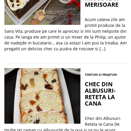
MERISOARE
Acum cateva zile am
primit produse de la
Sano Vita, produse pe care le apreciez si imi sunt nelipsite din
casa. Pe langa ele am primit si un mixer de la Philip, un ajutor
de nadejde in bucatarie… asa ca astazi l-am pus la treaba. Am
pregatit un delicios chec cu pudra de roscove si […]
TORTURI SI PRAJITURI
CHEC DIN
ALBUSURI-
RETETA LA
CANA
Chec din Albusuri-
Reteta la Cana De
multe ori raman cu albusurile de la oua si sa nu le arunc