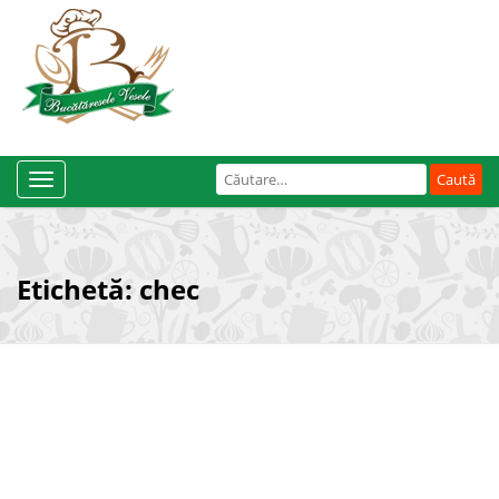
Caută
Toggle
după:
Navigation
Etichetă:
chec