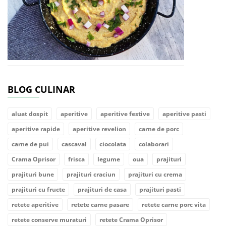
BLOG CULINAR
aluat dospit
aperitive
aperitive festive
aperitive pasti
aperitive rapide
aperitive revelion
carne de porc
carne de pui
cascaval
ciocolata
colaborari
Crama Oprisor
frisca
legume
oua
prajituri
prajituri bune
prajituri craciun
prajituri cu crema
prajituri cu fructe
prajituri de casa
prajituri pasti
retete aperitive
retete carne pasare
retete carne porc vita
retete conserve muraturi
retete Crama Oprisor