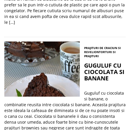
prefer sa le pun intr-o cutiuta de plastic pe care apoi o pun la
congelator. Pe fiecare cutiuta scriu numarul de albusuri puse
in ea si cand avem pofta de ceva dulce rapid scot albusurile,
le […]
PRAJITURI DE CRACIUN SI
REVELION
TORTURI SI
PRAJITURI
GUGULUF CU
CIOCOLATA SI
BANANE
Guguluf cu ciocolata
si banane, o
combinatie reusita intre ciocolata si banane. Aceasta prajitura
este ideala la cafeaua de dimineata si de ce nu poate insoti si
o cana cu ceai. Ciocolata si bananele ii dau o consistenta
densa usor umeda, aduce foarte bine cu bine-cunoscutele
prajituri brownies sau negrese care sunt indragite de toata