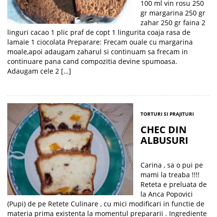
100 ml vin rosu 250
gr margarina 250 gr
zahar 250 gr faina 2
linguri cacao 1 plic praf de copt 1 lingurita coaja rasa de
lamaie 1 ciocolata Preparare: Frecam ouale cu margarina
moale,apoi adaugam zaharul si continuam sa frecam in
continuare pana cand compozitia devine spumoasa.
Adaugam cele 2 […]
TORTURI SI PRAJITURI
CHEC DIN
ALBUSURI
Carina , sa o pui pe
mami la treaba !!!!
Reteta e preluata de
la Anca Popovici
(Pupi) de pe Retete Culinare , cu mici modificari in functie de
materia prima existenta la momentul prepararii . Ingrediente