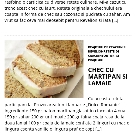
rasfoind o carticica cu diverse retete culinare. Mi-a cazut cu
tronc acest chec cu iaurt. Reteta originala a chechului era
coapta in forma de chec sau cozonac si pudrata cu zahar. Am
vrut sa fac ceva mai deosebit pentru Revelion si iata […]
PRAJITURI DE CRACIUN SI
REVELION
RETETE DE
CRACIUN
TORTURI SI
PRAJITURI
CHEC CU
MARTIPAN SI
LAMAIE
Cu aceasta reteta
participam la Provocarea lunii Ianuarie „Dulce Romanie”
Ingrediente 150 gr baton martipan glasat in ciocolata 4 oua
150 gr zahar 200 gr unt moale 200 gr faina coaja rasa de la
doua lamai 100 gr coaja de lamaie confiata 2 linguri cu mac o
lingura esenta vanilie o lingura praf de copt […]