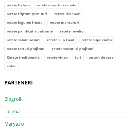
retete Delaco
retete deserturi rapide
retete fripturi garnituri
retete Heinner
retete legume fructe
retete mancaruri
retete panificatie patiserie
retete revelion
retete salate sosuri
retete Sun Food
retete supe ciorbe
retete torturi prajituri
retete torturi si prajituri
Retete traditionale
retete video
tort
torturi de casa
video
PARTENERI
Blogroll
LaLena
Marya.ro