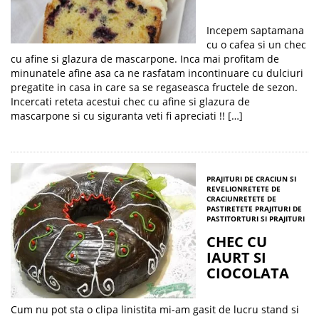
Incepem saptamana
cu o cafea si un chec
cu afine si glazura de mascarpone. Inca mai profitam de
minunatele afine asa ca ne rasfatam incontinuare cu dulciuri
pregatite in casa in care sa se regaseasca fructele de sezon.
Incercati reteta acestui chec cu afine si glazura de
mascarpone si cu siguranta veti fi apreciati !! […]
PRAJITURI DE CRACIUN SI
REVELION
RETETE DE
CRACIUN
RETETE DE
PASTI
RETETE PRAJITURI DE
PASTI
TORTURI SI PRAJITURI
CHEC CU
IAURT SI
CIOCOLATA
Cum nu pot sta o clipa linistita mi-am gasit de lucru stand si