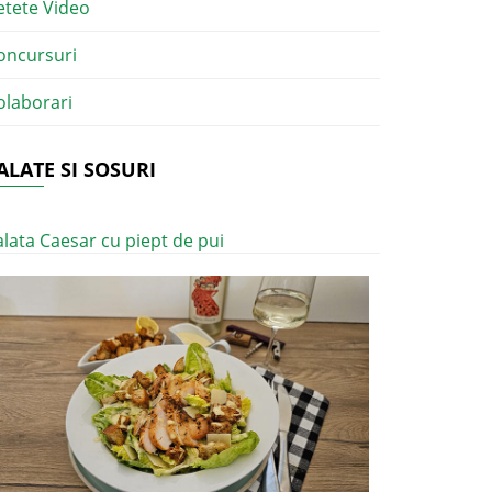
etete Video
oncursuri
olaborari
ALATE SI SOSURI
alata Caesar cu piept de pui