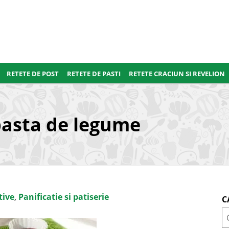
RETETE DE POST
RETETE DE PASTI
RETETE CRACIUN SI REVELION
pasta de legume
tive
,
Panificatie si patiserie
C