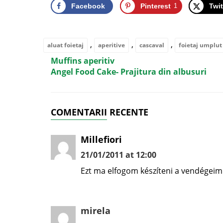
Facebook
Pinterest
1
Twit
,
,
,
aluat foietaj
aperitive
cascaval
foietaj umplut
Muffins aperitiv
Angel Food Cake- Prajitura din albusuri
COMENTARII RECENTE
Millefiori
21/01/2011 at 12:00
Ezt ma elfogom készíteni a vendégeim
mirela