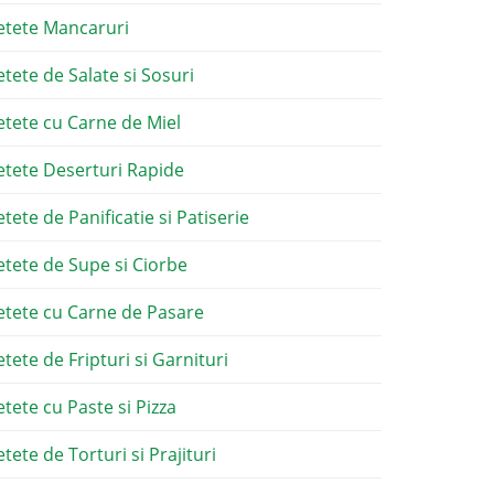
etete Mancaruri
etete de Salate si Sosuri
etete cu Carne de Miel
etete Deserturi Rapide
etete de Panificatie si Patiserie
etete de Supe si Ciorbe
etete cu Carne de Pasare
etete de Fripturi si Garnituri
etete cu Paste si Pizza
tete de Torturi si Prajituri