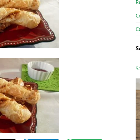
R
C
C
S
S