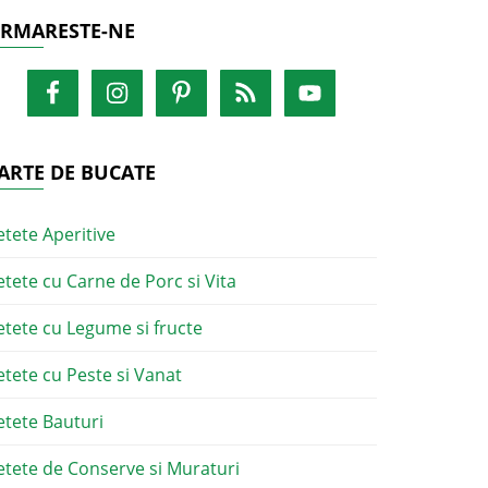
RMARESTE-NE
ARTE DE BUCATE
etete Aperitive
etete cu Carne de Porc si Vita
etete cu Legume si fructe
etete cu Peste si Vanat
etete Bauturi
etete de Conserve si Muraturi