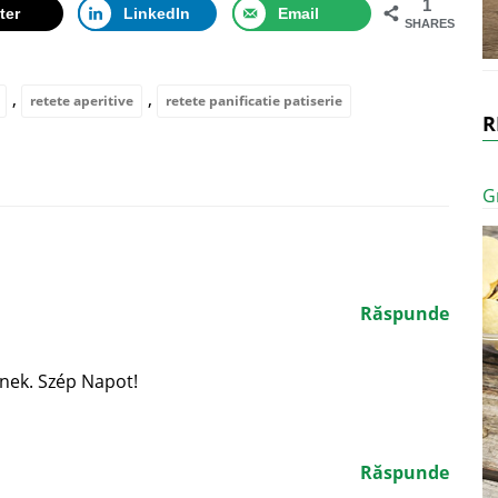
1
ter
LinkedIn
Email
SHARES
,
,
retete aperitive
retete panificatie patiserie
R
G
Răspunde
nek. Szép Napot!
Răspunde