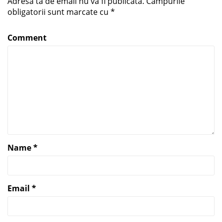
Adresa ta de email nu va fi publicată.
Câmpurile
obligatorii sunt marcate cu
*
Comment
Name
*
Email
*