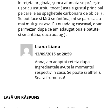
In rețeta originala, șunca afumata se prăjește
ușor cu usturoiul tocat ( asta e gustul principal
pe care le au spaghetele carbonara de obicei ) .
Se pot face si fără smântâna, mi se pare ca au
mai mult gust asa. Eu nu adaug cașcaval, doar
parmezan după ce am adăugat ouăle bătute (
si smântâna, daca adaug ) .
Liana Liana
13/09/2015 at 20:59
Anna, am adaptat reteta dupa
ingredientele avute la momentul
respectiv in casa. Se poate si altfel ;).
Seara frumoasa!
LASĂ UN RĂSPUNS