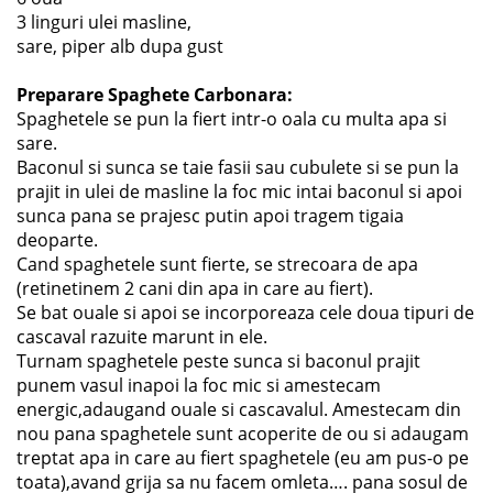
3 linguri ulei masline,
sare, piper alb dupa gust
Preparare Spaghete Carbonara:
Spaghetele se pun la fiert intr-o oala cu multa apa si
sare.
Baconul si sunca se taie fasii sau cubulete si se pun la
prajit in ulei de masline la foc mic intai baconul si apoi
sunca pana se prajesc putin apoi tragem tigaia
deoparte.
Cand spaghetele sunt fierte, se strecoara de apa
(retinetinem 2 cani din apa in care au fiert).
Se bat ouale si apoi se incorporeaza cele doua tipuri de
cascaval razuite marunt in ele.
Turnam spaghetele peste sunca si baconul prajit
punem vasul inapoi la foc mic si amestecam
energic,adaugand ouale si cascavalul. Amestecam din
nou pana spaghetele sunt acoperite de ou si adaugam
treptat apa in care au fiert spaghetele (eu am pus-o pe
toata),avand grija sa nu facem omleta…. pana sosul de