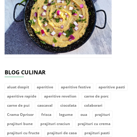
BLOG CULINAR
aluat dospit
aperitive
aperitive festive
aperitive pasti
aperitive rapide
aperitive revelion
carne de porc
carne de pui
cascaval
ciocolata
colaborari
Crama Oprisor
frisca
legume
oua
prajituri
prajituri bune
prajituri craciun
prajituri cu crema
prajituri cu fructe
prajituri de casa
prajituri pasti