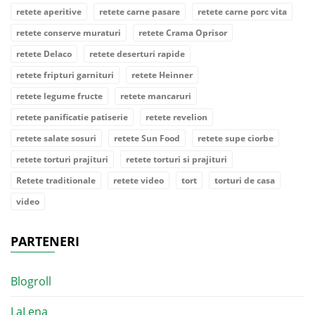
retete aperitive
retete carne pasare
retete carne porc vita
retete conserve muraturi
retete Crama Oprisor
retete Delaco
retete deserturi rapide
retete fripturi garnituri
retete Heinner
retete legume fructe
retete mancaruri
retete panificatie patiserie
retete revelion
retete salate sosuri
retete Sun Food
retete supe ciorbe
retete torturi prajituri
retete torturi si prajituri
Retete traditionale
retete video
tort
torturi de casa
video
PARTENERI
Blogroll
LaLena