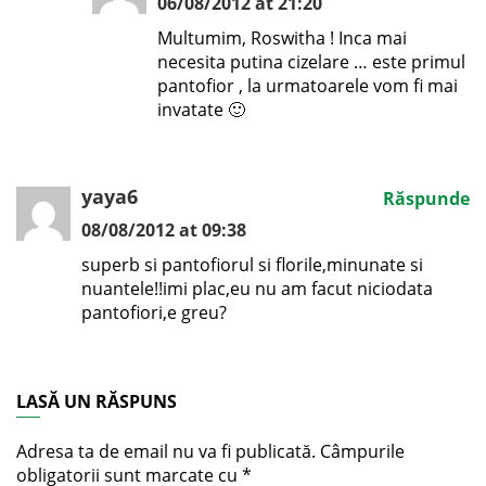
06/08/2012 at 21:20
Multumim, Roswitha ! Inca mai
necesita putina cizelare … este primul
pantofior , la urmatoarele vom fi mai
invatate 🙂
yaya6
Răspunde
08/08/2012 at 09:38
superb si pantofiorul si florile,minunate si
nuantele!!imi plac,eu nu am facut niciodata
pantofiori,e greu?
LASĂ UN RĂSPUNS
Adresa ta de email nu va fi publicată.
Câmpurile
obligatorii sunt marcate cu
*