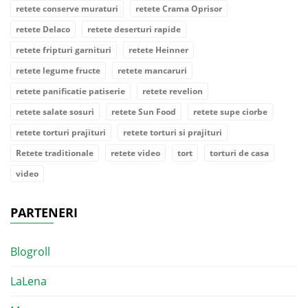
retete conserve muraturi
retete Crama Oprisor
retete Delaco
retete deserturi rapide
retete fripturi garnituri
retete Heinner
retete legume fructe
retete mancaruri
retete panificatie patiserie
retete revelion
retete salate sosuri
retete Sun Food
retete supe ciorbe
retete torturi prajituri
retete torturi si prajituri
Retete traditionale
retete video
tort
torturi de casa
video
PARTENERI
Blogroll
LaLena