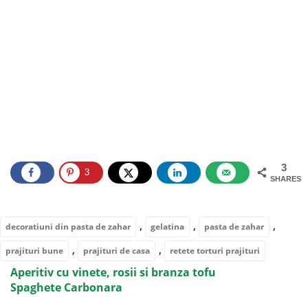
3
3
SHARES
,
,
,
decoratiuni din pasta de zahar
gelatina
pasta de zahar
,
,
prajituri bune
prajituri de casa
retete torturi prajituri
Aperitiv cu vinete, rosii si branza tofu
Spaghete Carbonara