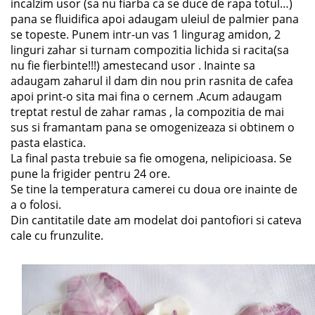
incalzim usor (sa nu fiarba ca se duce de rapa totul…)
pana se fluidifica apoi adaugam uleiul de palmier pana
se topeste. Punem intr-un vas 1 lingurag amidon, 2
linguri zahar si turnam compozitia lichida si racita(sa
nu fie fierbinte!!!) amestecand usor . Inainte sa
adaugam zaharul il dam din nou prin rasnita de cafea
apoi print-o sita mai fina o cernem .Acum adaugam
treptat restul de zahar ramas , la compozitia de mai
sus si framantam pana se omogenizeaza si obtinem o
pasta elastica.
La final pasta trebuie sa fie omogena, nelipicioasa. Se
pune la frigider pentru 24 ore.
Se tine la temperatura camerei cu doua ore inainte de
a o folosi.
Din cantitatile date am modelat doi pantofiori si cateva
cale cu frunzulite.