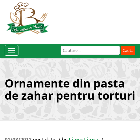
Caută
Toggle
după:
Navigation
Ornamente din pasta
de zahar pentru torturi
01/08/2012
post date
by
Liana Liana