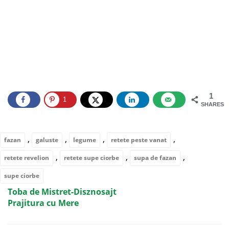
1
1
SHARES
,
,
,
,
fazan
galuste
legume
retete peste vanat
,
,
,
retete revelion
retete supe ciorbe
supa de fazan
supe ciorbe
Toba de Mistret-Disznosajt
Prajitura cu Mere