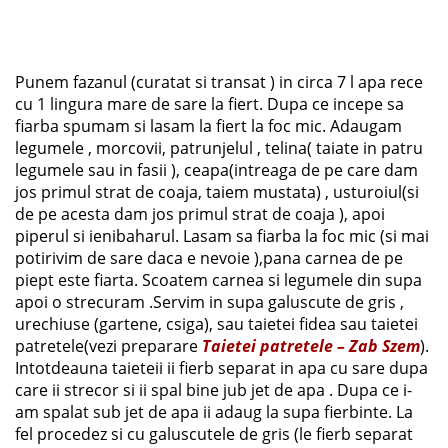
Punem fazanul (curatat si transat ) in circa 7 l apa rece
cu 1 lingura mare de sare la fiert. Dupa ce incepe sa
fiarba spumam si lasam la fiert la foc mic. Adaugam
legumele , morcovii, patrunjelul , telina( taiate in patru
legumele sau in fasii ), ceapa(intreaga de pe care dam
jos primul strat de coaja, taiem mustata) , usturoiul(si
de pe acesta dam jos primul strat de coaja ), apoi
piperul si ienibaharul. Lasam sa fiarba la foc mic (si mai
potirivim de sare daca e nevoie ),pana carnea de pe
piept este fiarta. Scoatem carnea si legumele din supa
apoi o strecuram .Servim in supa galuscute de gris ,
urechiuse (gartene, csiga), sau taietei fidea sau taietei
patretele(vezi preparare
Taietei patretele – Zab Szem
).
Intotdeauna taieteii ii fierb separat in apa cu sare dupa
care ii strecor si ii spal bine jub jet de apa . Dupa ce i-
am spalat sub jet de apa ii adaug la supa fierbinte. La
fel procedez si cu galuscutele de gris (le fierb separat