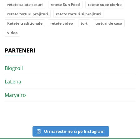
retete salate sosuri
retete Sun Food
retete supe ciorbe
retete torturi prajituri
retete torturi si prajituri
Retete traditionale
retete video
tort
torturi de casa
video
PARTENERI
Blogroll
LaLena
Marya.ro
Urmareste-ne si pe Instagram