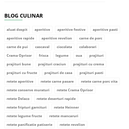
BLOG CULINAR
aluat dospit
aperitive
aperitive festive
aperitive pasti
aperitive rapide
aperitive revelion
carne de porc
carne de pui
cascaval
ciocolata
colaborari
Crama Oprisor
frisca
legume
oua
prajituri
prajituri bune
prajituri craciun
prajituri cu crema
prajituri cu fructe
prajituri de casa
prajituri pasti
retete aperitive
retete carne pasare
retete carne porc vita
retete conserve muraturi
retete Crama Oprisor
retete Delaco
retete deserturi rapide
retete fripturi garnituri
retete Heinner
retete legume fructe
retete mancaruri
retete panificatie patiserie
retete revelion