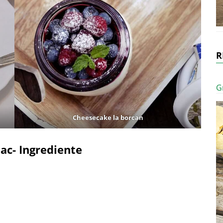
R
G
Cheesecake la borcan
c- Ingrediente