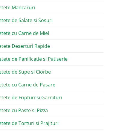
etete Mancaruri
etete de Salate si Sosuri
etete cu Carne de Miel
etete Deserturi Rapide
etete de Panificatie si Patiserie
etete de Supe si Ciorbe
etete cu Carne de Pasare
etete de Fripturi si Garnituri
etete cu Paste si Pizza
tete de Torturi si Prajituri