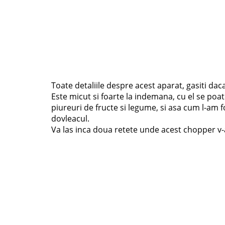
Toate detaliile despre acest aparat, gasiti daca
Este micut si foarte la indemana, cu el se poa
piureuri de fructe si legume, si asa cum l-am f
dovleacul.
Va las inca doua retete unde acest chopper v-a