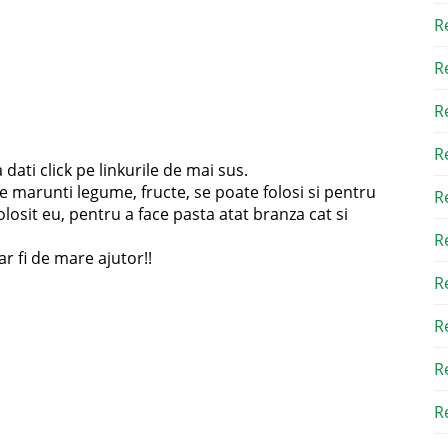
R
R
R
R
 dati click pe linkurile de mai sus.
te marunti legume, fructe, se poate folosi si pentru
R
olosit eu, pentru a face pasta atat branza cat si
R
r fi de mare ajutor!!
R
R
R
Re