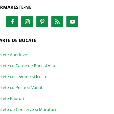
RMARESTE-NE
ARTE DE BUCATE
etete Aperitive
etete cu Carne de Porc si Vita
etete cu Legume si fructe
etete cu Peste si Vanat
etete Bauturi
etete de Conserve si Muraturi