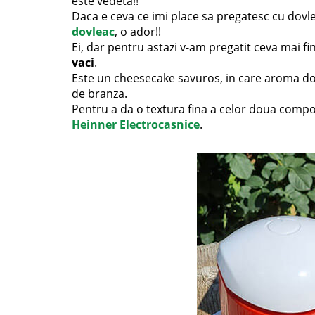
este vedeta!!
Daca e ceva ce imi place sa pregatesc cu dovlea
dovleac
, o ador!!
Ei, dar pentru astazi v-am pregatit ceva mai fi
vaci
.
Este un cheesecake savuros, in care aroma dov
de branza.
Pentru a da o textura fina a celor doua compoz
Heinner Electrocasnice
.