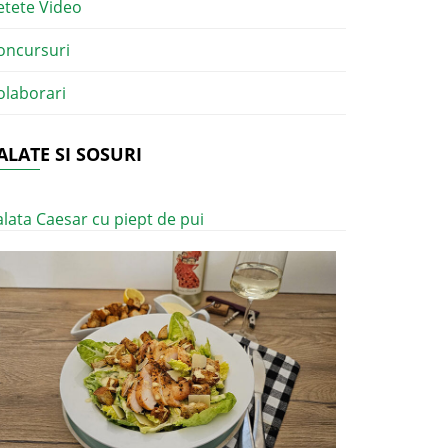
etete Video
oncursuri
olaborari
ALATE SI SOSURI
alata Caesar cu piept de pui