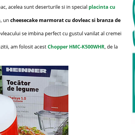
c, acelea sunt deserturile si in special
placinta cu
n, un
cheesecake marmorat cu dovleac si branza de
leacului se imbina perfect cu gustul vanilat al cremei
itii, am folosit acest
Chopper HMC-K500WHR
, de la