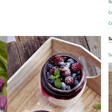
R
C
C
S
S