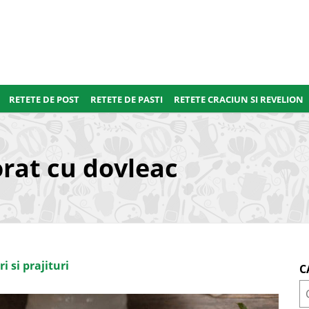
RETETE DE POST
RETETE DE PASTI
RETETE CRACIUN SI REVELION
at cu dovleac
i si prajituri
C