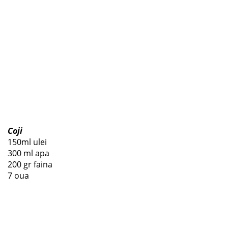
Coji
150ml ulei
300 ml apa
200 gr faina
7 oua