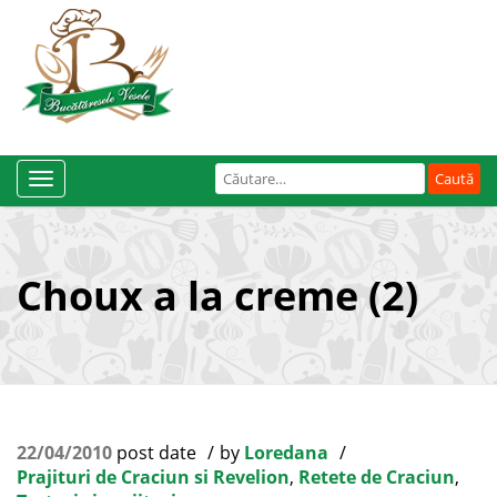
Caută
Toggle
după:
Navigation
Choux a la creme (2)
22/04/2010
post date
by
Loredana
Prajituri de Craciun si Revelion
,
Retete de Craciun
,