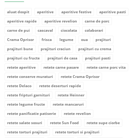
aluat dospit
aperitive
aperitive festive
aperitive pasti
aperitive rapide
aperitive revelion
carne de porc
carne de pui
cascaval
ciocolata
colaborari
Crama Oprisor
frisca
legume
oua
prajituri
prajituri bune
prajituri craciun
prajituri cu crema
prajituri cu fructe
prajituri de casa
prajituri pasti
retete aperitive
retete carne pasare
retete carne porc vita
retete conserve muraturi
retete Crama Oprisor
retete Delaco
retete deserturi rapide
retete fripturi garnituri
retete Heinner
retete legume fructe
retete mancaruri
retete panificatie patiserie
retete revelion
retete salate sosuri
retete Sun Food
retete supe ciorbe
retete torturi prajituri
retete torturi si prajituri