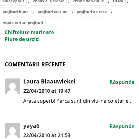
,
,
,
,
aluat oparit
choux a la creme
crema de vanilie
frisca
,
,
,
prajituri bune
prajituri craciun
prajituri de casa
retete torturi prajituri
Chiftelute marinate
Piure de urzici
COMENTARII RECENTE
Laura Blaauwiekel
Răspunde
22/04/2010 at 19:47
Arata superb! Parca sunt din vitrina cofetariei.
yaya6
Răspunde
22/04/2010 at 21:53