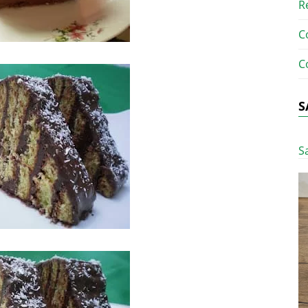
R
C
C
S
S