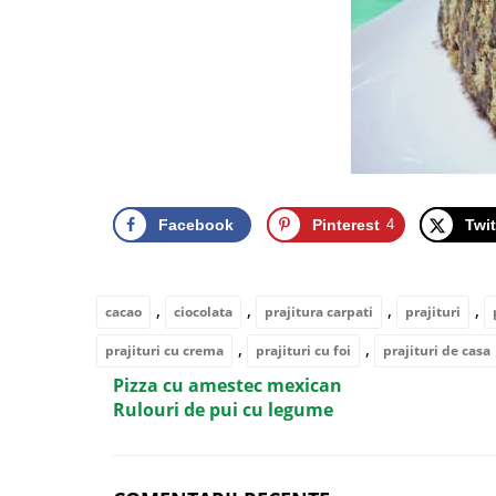
Facebook
Pinterest
4
Twit
,
,
,
,
cacao
ciocolata
prajitura carpati
prajituri
,
,
prajituri cu crema
prajituri cu foi
prajituri de casa
Pizza cu amestec mexican
Rulouri de pui cu legume