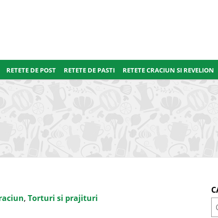
RETETE DE POST
RETETE DE PASTI
RETETE CRACIUN SI REVELION
C
raciun
,
Torturi si prajituri