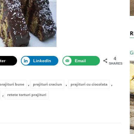
R
G
4
ter
LinkedIn
Email
SHARES
,
,
,
prajituri bune
prajituri craciun
prajituri cu ciocolata
,
retete torturi prajituri