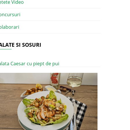
etete Video
oncursuri
olaborari
ALATE SI SOSURI
alata Caesar cu piept de pui