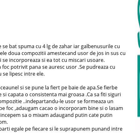
e se bat spuma cu 4 lg de zahar iar galbenusurile cu
 cele doua compozitii amestecand usor de jos in sus cu
i se incorporeaza si ea tot cu miscari usoare.
la foc potrivit pana se auresc usor .Se pudreaza cu
 se lipesc intre ele.
ceaunel si se pune la fiert pe baie de apa.Se fierbe
i capata o consistenta mai groasa .Ca sa fiti siguri
compozitie ..indepartandu-le usor se formeaza un
 de pe foc ,adaugam cacao o incorporam bine si o lasam
r incepem sa o mixam adaugand putin cate putin
rom.
 parti egale pe fiecare si le suprapunem punand intre