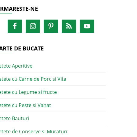
RMARESTE-NE
ARTE DE BUCATE
etete Aperitive
etete cu Carne de Porc si Vita
etete cu Legume si fructe
etete cu Peste si Vanat
etete Bauturi
etete de Conserve si Muraturi