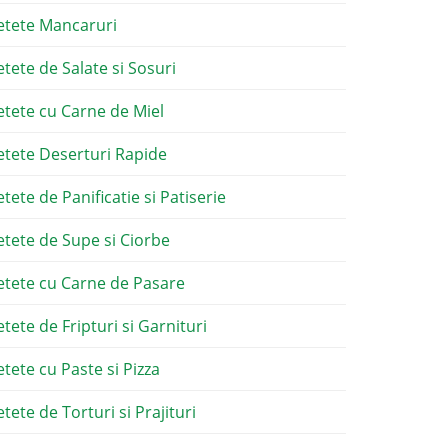
etete Mancaruri
etete de Salate si Sosuri
etete cu Carne de Miel
etete Deserturi Rapide
etete de Panificatie si Patiserie
etete de Supe si Ciorbe
etete cu Carne de Pasare
etete de Fripturi si Garnituri
etete cu Paste si Pizza
tete de Torturi si Prajituri