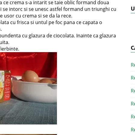
a ce crema s-a intarit se taie oblic formand doua
U
 se intorc si se unesc astfel formand un triunghi cu
ge usor cu crema si se da la rece.
ata cu frisca si untul pe foc pana ce capata o
.
bundenta cu glazura de ciocolata. Inainte ca glazura
uita.
C
ierbinte.
R
R
R
R
R
R