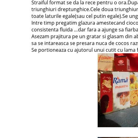
Straiful format se da la rece pentru o ora.Dup
triunghiuri dreptunghice.Cele doua triunghiuri
toate laturile egale(sau cel putin egale).Se un
Intre timp pregatim glazura amestecand ciocol
consistenta fluida …dar fara a ajunge sa fiarba
Asezam prajitura pe un gratar si glasam din a
sa se intareasca se presara nuca de cocos raz
Se portioneaza cu ajutorul unui cutit cu lama f