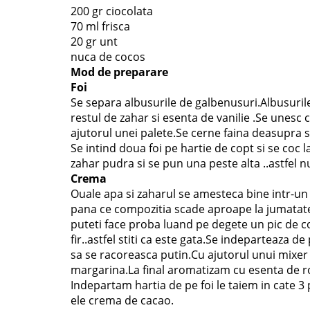
200 gr ciocolata
70 ml frisca
20 gr unt
nuca de cocos
Mod de preparare
Foi
Se separa albusurile de galbenusuri.Albusuril
restul de zahar si esenta de vanilie .Se unesc
ajutorul unei palete.Se cerne faina deasupra s
Se intind doua foi pe hartie de copt si se coc 
zahar pudra si se pun una peste alta ..astfel nu
Crema
Ouale apa si zaharul se amesteca bine intr-un 
pana ce compozitia scade aproape la jumatate s
puteti face proba luand pe degete un pic de 
fir..astfel stiti ca este gata.Se indeparteaza
sa se racoreasca putin.Cu ajutorul unui mixe
margarina.La final aromatizam cu esenta de 
Indepartam hartia de pe foi le taiem in cate 3
ele crema de cacao.