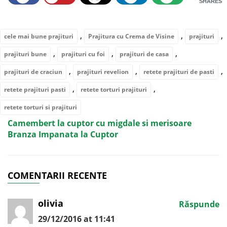
SHARES
,
,
,
cele mai bune prajituri
Prajitura cu Crema de Visine
prajituri
,
,
,
prajituri bune
prajituri cu foi
prajituri de casa
,
,
,
prajituri de craciun
prajituri revelion
retete prajituri de pasti
,
,
retete prajituri pasti
retete torturi prajituri
retete torturi si prajituri
Camembert la cuptor cu migdale si merisoare
Branza Impanata la Cuptor
COMENTARII RECENTE
olivia
Răspunde
29/12/2016 at 11:41