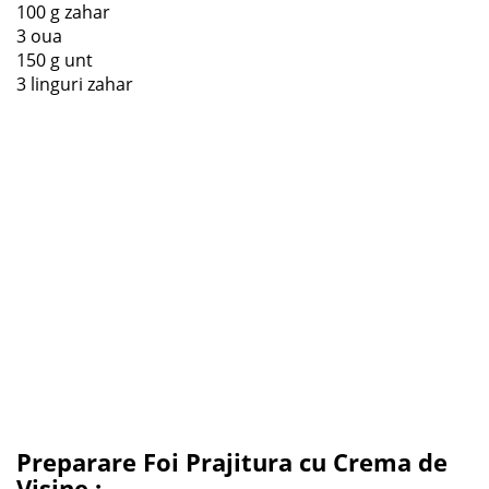
100 g zahar
3 oua
150 g unt
3 linguri zahar
Preparare Foi Prajitura cu Crema de
Visine :