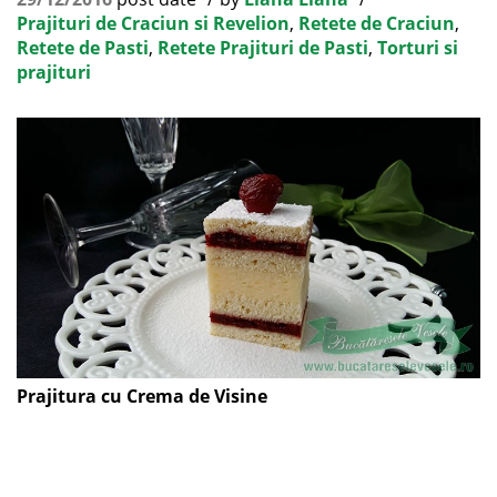
Prajituri de Craciun si Revelion
,
Retete de Craciun
,
Retete de Pasti
,
Retete Prajituri de Pasti
,
Torturi si
prajituri
Prajitura cu Crema de Visine