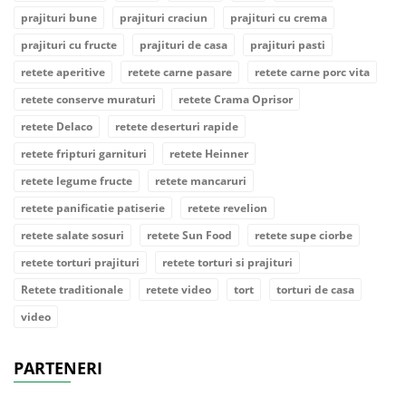
prajituri bune
prajituri craciun
prajituri cu crema
prajituri cu fructe
prajituri de casa
prajituri pasti
retete aperitive
retete carne pasare
retete carne porc vita
retete conserve muraturi
retete Crama Oprisor
retete Delaco
retete deserturi rapide
retete fripturi garnituri
retete Heinner
retete legume fructe
retete mancaruri
retete panificatie patiserie
retete revelion
retete salate sosuri
retete Sun Food
retete supe ciorbe
retete torturi prajituri
retete torturi si prajituri
Retete traditionale
retete video
tort
torturi de casa
video
PARTENERI