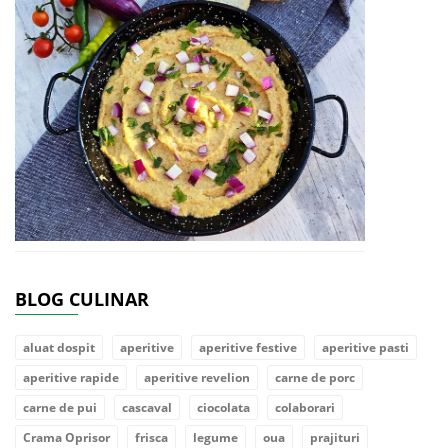
BLOG CULINAR
aluat dospit
aperitive
aperitive festive
aperitive pasti
aperitive rapide
aperitive revelion
carne de porc
carne de pui
cascaval
ciocolata
colaborari
Crama Oprisor
frisca
legume
oua
prajituri