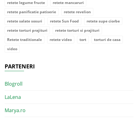
retete legume fructe
retete mancaruri
retete panificatie patiserie
retete revelion
retete salate sosuri
retete Sun Food
retete supe ciorbe
retete torturi prajituri
retete torturi si prajituri
Retete traditionale
retete video
tort
torturi de casa
video
PARTENERI
Blogroll
LaLena
Marya.ro