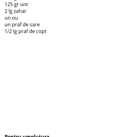
125 gr unt
2 lg zahar
un ou
un praf de sare
1/2 lg praf de copt
Pentru umplutura