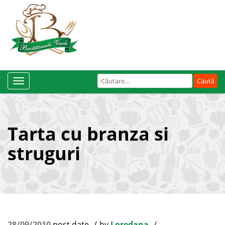
Caută
Toggle
după:
Navigation
Tarta cu branza si
struguri
28/09/2010
post date
by
Loredana