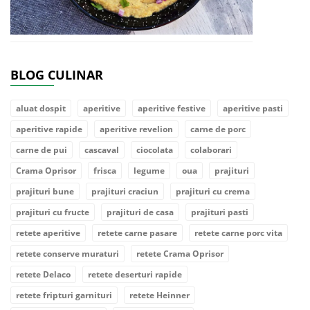
BLOG CULINAR
aluat dospit
aperitive
aperitive festive
aperitive pasti
aperitive rapide
aperitive revelion
carne de porc
carne de pui
cascaval
ciocolata
colaborari
Crama Oprisor
frisca
legume
oua
prajituri
prajituri bune
prajituri craciun
prajituri cu crema
prajituri cu fructe
prajituri de casa
prajituri pasti
retete aperitive
retete carne pasare
retete carne porc vita
retete conserve muraturi
retete Crama Oprisor
retete Delaco
retete deserturi rapide
retete fripturi garnituri
retete Heinner