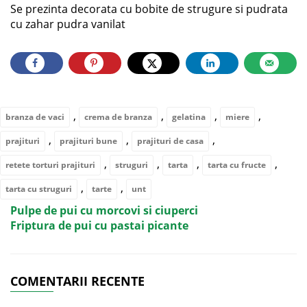
Se prezinta decorata cu bobite de strugure si pudrata
cu zahar pudra vanilat
,
,
,
,
branza de vaci
crema de branza
gelatina
miere
,
,
,
prajituri
prajituri bune
prajituri de casa
,
,
,
,
retete torturi prajituri
struguri
tarta
tarta cu fructe
,
,
tarta cu struguri
tarte
unt
Pulpe de pui cu morcovi si ciuperci
Friptura de pui cu pastai picante
COMENTARII RECENTE