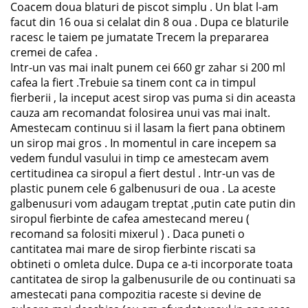
Coacem doua blaturi de piscot simplu . Un blat l-am
facut din 16 oua si celalat din 8 oua . Dupa ce blaturile
racesc le taiem pe jumatate Trecem la prepararea
cremei de cafea .
Intr-un vas mai inalt punem cei 660 gr zahar si 200 ml
cafea la fiert .Trebuie sa tinem cont ca in timpul
fierberii , la inceput acest sirop vas puma si din aceasta
cauza am recomandat folosirea unui vas mai inalt.
Amestecam continuu si il lasam la fiert pana obtinem
un sirop mai gros . In momentul in care incepem sa
vedem fundul vasului in timp ce amestecam avem
certitudinea ca siropul a fiert destul . Intr-un vas de
plastic punem cele 6 galbenusuri de oua . La aceste
galbenusuri vom adaugam treptat ,putin cate putin din
siropul fierbinte de cafea amestecand mereu (
recomand sa folositi mixerul ) . Daca puneti o
cantitatea mai mare de sirop fierbinte riscati sa
obtineti o omleta dulce. Dupa ce a-ti incorporate toata
cantitatea de sirop la galbenusurile de ou continuati sa
amestecati pana compozitia raceste si devine de