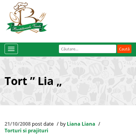
Caută
Toggle
după:
Navigation
Tort ” Lia „
21/10/2008
post date
by
Liana Liana
Torturi si prajituri