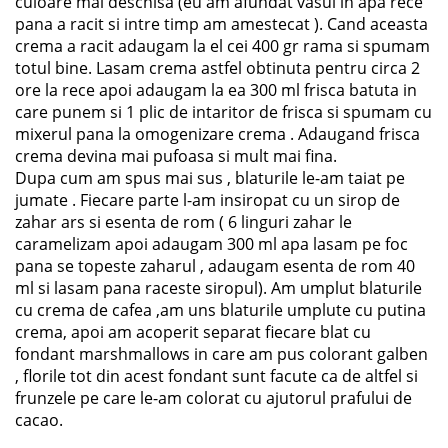
culoare mai deschisa (eu am afundat vasul in apa rece
pana a racit si intre timp am amestecat ). Cand aceasta
crema a racit adaugam la el cei 400 gr rama si spumam
totul bine. Lasam crema astfel obtinuta pentru circa 2
ore la rece apoi adaugam la ea 300 ml frisca batuta in
care punem si 1 plic de intaritor de frisca si spumam cu
mixerul pana la omogenizare crema . Adaugand frisca
crema devina mai pufoasa si mult mai fina.
Dupa cum am spus mai sus , blaturile le-am taiat pe
jumate . Fiecare parte l-am insiropat cu un sirop de
zahar ars si esenta de rom ( 6 linguri zahar le
caramelizam apoi adaugam 300 ml apa lasam pe foc
pana se topeste zaharul , adaugam esenta de rom 40
ml si lasam pana raceste siropul). Am umplut blaturile
cu crema de cafea ,am uns blaturile umplute cu putina
crema, apoi am acoperit separat fiecare blat cu
fondant marshmallows in care am pus colorant galben
, florile tot din acest fondant sunt facute ca de altfel si
frunzele pe care le-am colorat cu ajutorul prafului de
cacao.