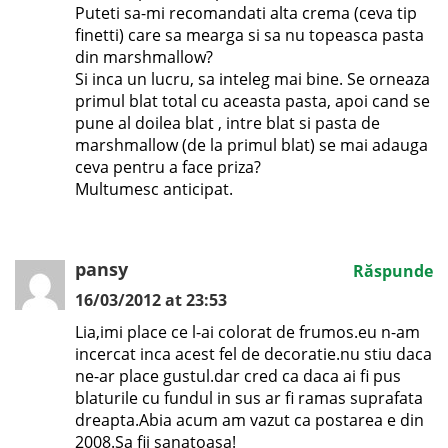
Puteti sa-mi recomandati alta crema (ceva tip
finetti) care sa mearga si sa nu topeasca pasta
din marshmallow?
Si inca un lucru, sa inteleg mai bine. Se orneaza
primul blat total cu aceasta pasta, apoi cand se
pune al doilea blat , intre blat si pasta de
marshmallow (de la primul blat) se mai adauga
ceva pentru a face priza?
Multumesc anticipat.
pansy
Răspunde
16/03/2012 at 23:53
Lia,imi place ce l-ai colorat de frumos.eu n-am
incercat inca acest fel de decoratie.nu stiu daca
ne-ar place gustul.dar cred ca daca ai fi pus
blaturile cu fundul in sus ar fi ramas suprafata
dreapta.Abia acum am vazut ca postarea e din
2008.Sa fii sanatoasa!