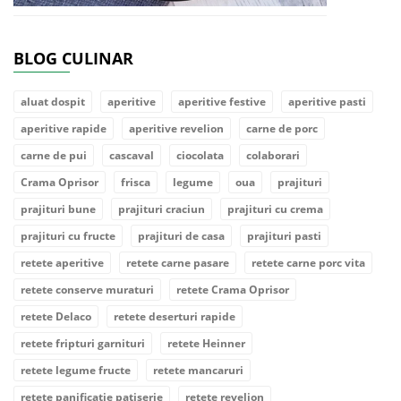
BLOG CULINAR
aluat dospit
aperitive
aperitive festive
aperitive pasti
aperitive rapide
aperitive revelion
carne de porc
carne de pui
cascaval
ciocolata
colaborari
Crama Oprisor
frisca
legume
oua
prajituri
prajituri bune
prajituri craciun
prajituri cu crema
prajituri cu fructe
prajituri de casa
prajituri pasti
retete aperitive
retete carne pasare
retete carne porc vita
retete conserve muraturi
retete Crama Oprisor
retete Delaco
retete deserturi rapide
retete fripturi garnituri
retete Heinner
retete legume fructe
retete mancaruri
retete panificatie patiserie
retete revelion