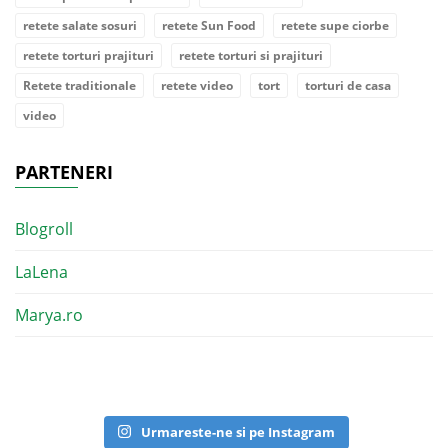
retete salate sosuri
retete Sun Food
retete supe ciorbe
retete torturi prajituri
retete torturi si prajituri
Retete traditionale
retete video
tort
torturi de casa
video
PARTENERI
Blogroll
LaLena
Marya.ro
Urmareste-ne si pe Instagram