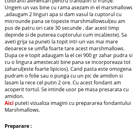
coloranti alimentari pentru trandafiri si frunze.
Ungem un vas bine cu rama asezam in el marsmallows
,adaugam 2 linguri apa si dam vasul la cuptorul cu
microunde pana se topeste marshmallowsul(eu am
pus de patru ori cate 30 secunde , dar acest timp
depinde si de puterea cuptorului cum incalzeste). Sa
aveti grija sa puneti la topit intr-un vas mai mare
deoarece se umfla foarte tare acest marshmallows.
Dupa ce e topit adaugam la el cei 900 gr zahar pudra si
cu o lingura amestecati bine pana se incorporeaza tot
zaharul(este foarte lipicios). Cand pasta este omogena
pudram o folie sau o punga cu un pic de amidon si
lasam la rece cel putin 2 ore. Cu acest fondant am
acoperit tortul. Se intinde usor pe masa presarata cu
amidon.
Aici
puteti vizualiza imagini cu prepararea fondantului
Marshmallows.
Preparare :