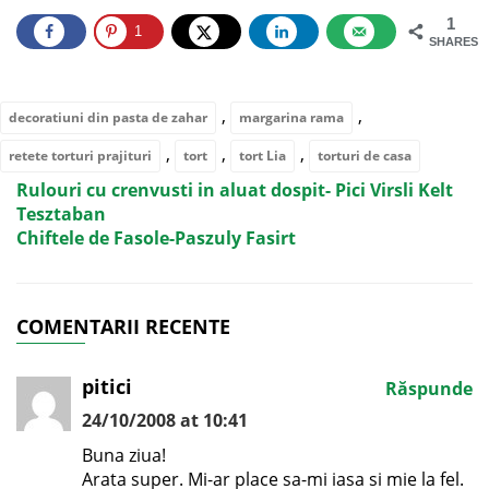
1
1
SHARES
,
,
decoratiuni din pasta de zahar
margarina rama
,
,
,
retete torturi prajituri
tort
tort Lia
torturi de casa
Rulouri cu crenvusti in aluat dospit- Pici Virsli Kelt
Tesztaban
Chiftele de Fasole-Paszuly Fasirt
COMENTARII RECENTE
pitici
Răspunde
24/10/2008 at 10:41
Buna ziua!
Arata super. Mi-ar place sa-mi iasa si mie la fel.