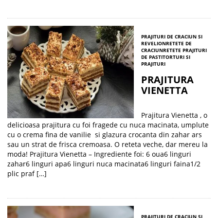
PRAJITURI DE CRACIUN SI
REVELION
RETETE DE
CRACIUN
RETETE PRAJITURI
DE PASTI
TORTURI SI
PRAJITURI
PRAJITURA
VIENETTA
Prajitura Vienetta , o
delicioasa prajitura cu foi fragede cu nuca macinata, umplute
cu o crema fina de vanilie si glazura crocanta din zahar ars
sau un strat de frisca cremoasa. O reteta veche, dar mereu la
moda! Prajitura Vienetta – Ingrediente foi: 6 oua6 linguri
zahar6 linguri apa6 linguri nuca macinata6 linguri faina1/2
plic praf […]
PRAJITURI DE CRACIUN SI