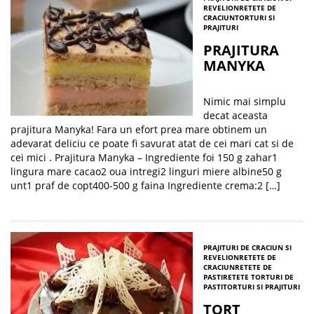
REVELION
RETETE DE
CRACIUN
TORTURI SI
PRAJITURI
PRAJITURA
MANYKA
Nimic mai simplu
decat aceasta
prajitura Manyka! Fara un efort prea mare obtinem un
adevarat deliciu ce poate fi savurat atat de cei mari cat si de
cei mici . Prajitura Manyka – Ingrediente foi 150 g zahar1
lingura mare cacao2 oua intregi2 linguri miere albine50 g
unt1 praf de copt400-500 g faina Ingrediente crema:2 […]
PRAJITURI DE CRACIUN SI
REVELION
RETETE DE
CRACIUN
RETETE DE
PASTI
RETETE TORTURI DE
PASTI
TORTURI SI PRAJITURI
TORT