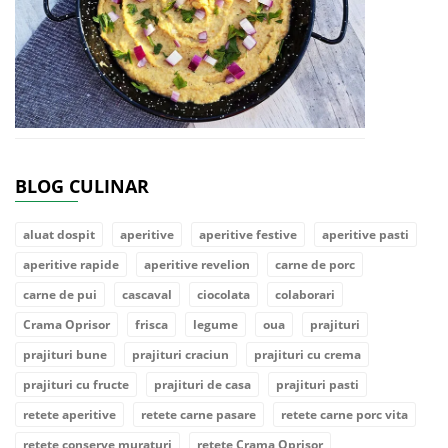
BLOG CULINAR
aluat dospit
aperitive
aperitive festive
aperitive pasti
aperitive rapide
aperitive revelion
carne de porc
carne de pui
cascaval
ciocolata
colaborari
Crama Oprisor
frisca
legume
oua
prajituri
prajituri bune
prajituri craciun
prajituri cu crema
prajituri cu fructe
prajituri de casa
prajituri pasti
retete aperitive
retete carne pasare
retete carne porc vita
retete conserve muraturi
retete Crama Oprisor