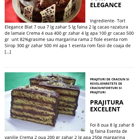
ELEGANCE
Ingrediente- Tort
Elegance Blat 7 oua 7 lg zahar 5 lg faina 2 lg cacao razatura
de lamaie Crema 4 oua 400 gr zahar 4 lg apa 100 gr cacao 500
gr unt 82%grasime sau margarina rama 2 fiole esenta rom
Sirop 300 gr zahar 500 ml apa 1 esenta rom fasii de coaja de
[…]
PRAJITURI DE CRACIUN SI
REVELION
RETETE DE
CRACIUN
TORTURI SI
PRAJITURI
PRAJITURA
EXCELENT
Foi 8 oua 8 lg zahar 8
lg faina Esenta de
vanilie Crema 2 oua 200 gr zahar 2 lg apa 250g margarina