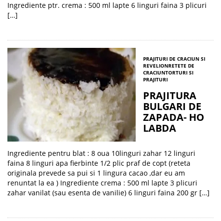
Ingrediente ptr. crema : 500 ml lapte 6 linguri faina 3 plicuri
[…]
PRAJITURI DE CRACIUN SI
REVELION
RETETE DE
CRACIUN
TORTURI SI
PRAJITURI
PRAJITURA
BULGARI DE
ZAPADA- HO
LABDA
Ingrediente pentru blat : 8 oua 10linguri zahar 12 linguri
faina 8 linguri apa fierbinte 1/2 plic praf de copt (reteta
originala prevede sa pui si 1 lingura cacao ,dar eu am
renuntat la ea ) Ingrediente crema : 500 ml lapte 3 plicuri
zahar vanilat (sau esenta de vanilie) 6 linguri faina 200 gr […]