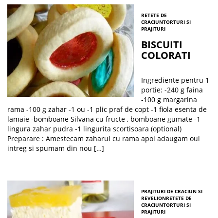
RETETE DE
CRACIUN
TORTURI SI
PRAJITURI
BISCUITI
COLORATI
Ingrediente pentru 1
portie: -240 g faina
-100 g margarina
rama -100 g zahar -1 ou -1 plic praf de copt -1 fiola esenta de
lamaie -bomboane Silvana cu fructe , bomboane gumate -1
lingura zahar pudra -1 lingurita scortisoara (optional)
Preparare : Amestecam zaharul cu rama apoi adaugam oul
intreg si spumam din nou […]
PRAJITURI DE CRACIUN SI
REVELION
RETETE DE
CRACIUN
TORTURI SI
PRAJITURI