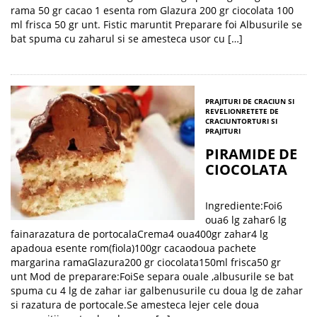
rama 50 gr cacao 1 esenta rom Glazura 200 gr ciocolata 100
ml frisca 50 gr unt. Fistic maruntit Preparare foi Albusurile se
bat spuma cu zaharul si se amesteca usor cu […]
PRAJITURI DE CRACIUN SI
REVELION
RETETE DE
CRACIUN
TORTURI SI
PRAJITURI
PIRAMIDE DE
CIOCOLATA
Ingrediente:Foi6
oua6 lg zahar6 lg
fainarazatura de portocalaCrema4 oua400gr zahar4 lg
apadoua esente rom(fiola)100gr cacaodoua pachete
margarina ramaGlazura200 gr ciocolata150ml frisca50 gr
unt Mod de preparare:FoiSe separa ouale ,albusurile se bat
spuma cu 4 lg de zahar iar galbenusurile cu doua lg de zahar
si razatura de portocale.Se amesteca lejer cele doua