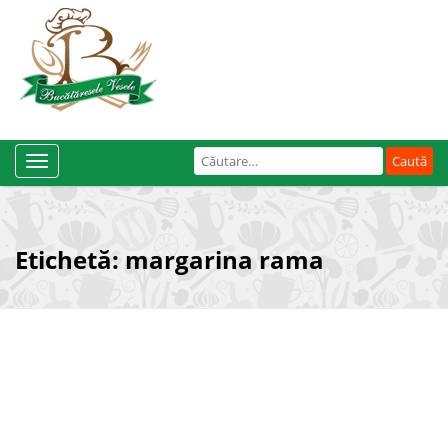
Caută
Toggle
după:
Navigation
Etichetă:
margarina rama