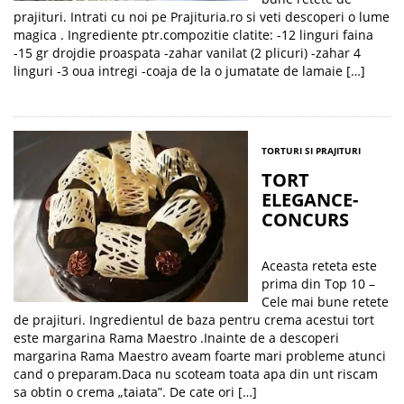
prajituri. Intrati cu noi pe Prajituria.ro si veti descoperi o lume
magica . Ingrediente ptr.compozitie clatite: -12 linguri faina
-15 gr drojdie proaspata -zahar vanilat (2 plicuri) -zahar 4
linguri -3 oua intregi -coaja de la o jumatate de lamaie […]
TORTURI SI PRAJITURI
TORT
ELEGANCE-
CONCURS
Aceasta reteta este
prima din Top 10 –
Cele mai bune retete
de prajituri. Ingredientul de baza pentru crema acestui tort
este margarina Rama Maestro .Inainte de a descoperi
margarina Rama Maestro aveam foarte mari probleme atunci
cand o preparam.Daca nu scoteam toata apa din unt riscam
sa obtin o crema „taiata”. De cate ori […]