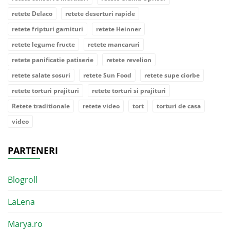
retete Delaco
retete deserturi rapide
retete fripturi garnituri
retete Heinner
retete legume fructe
retete mancaruri
retete panificatie patiserie
retete revelion
retete salate sosuri
retete Sun Food
retete supe ciorbe
retete torturi prajituri
retete torturi si prajituri
Retete traditionale
retete video
tort
torturi de casa
video
PARTENERI
Blogroll
LaLena
Marya.ro