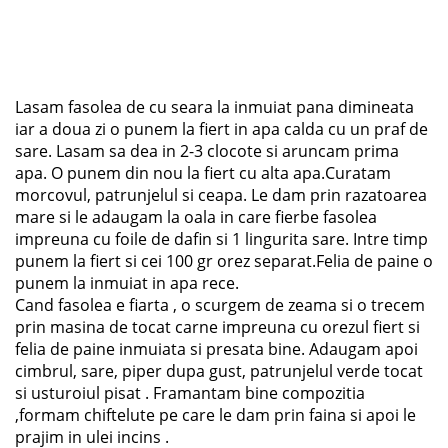
Lasam fasolea de cu seara la inmuiat pana dimineata
iar a doua zi o punem la fiert in apa calda cu un praf de
sare. Lasam sa dea in 2-3 clocote si aruncam prima
apa. O punem din nou la fiert cu alta apa.Curatam
morcovul, patrunjelul si ceapa. Le dam prin razatoarea
mare si le adaugam la oala in care fierbe fasolea
impreuna cu foile de dafin si 1 lingurita sare. Intre timp
punem la fiert si cei 100 gr orez separat.Felia de paine o
punem la inmuiat in apa rece.
Cand fasolea e fiarta , o scurgem de zeama si o trecem
prin masina de tocat carne impreuna cu orezul fiert si
felia de paine inmuiata si presata bine. Adaugam apoi
cimbrul, sare, piper dupa gust, patrunjelul verde tocat
si usturoiul pisat . Framantam bine compozitia
,formam chiftelute pe care le dam prin faina si apoi le
prajim in ulei incins .