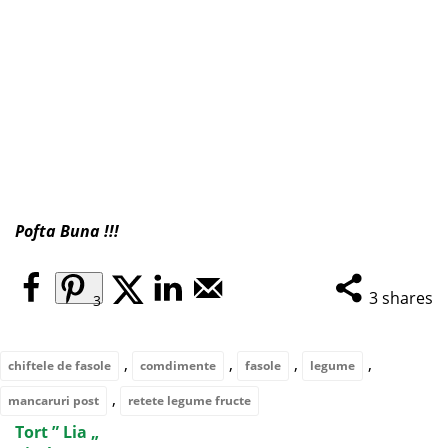
Pofta Buna !!!
3
shares
3
,
,
,
,
chiftele de fasole
comdimente
fasole
legume
,
mancaruri post
retete legume fructe
Tort ” Lia „