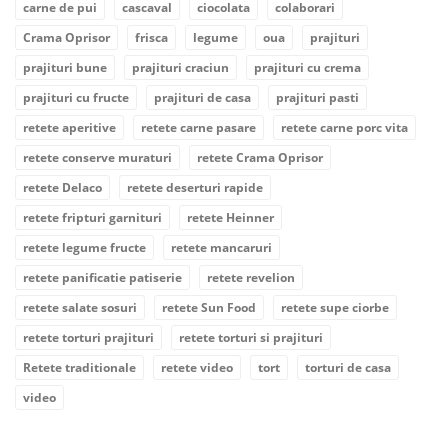
carne de pui
cascaval
ciocolata
colaborari
Crama Oprisor
frisca
legume
oua
prajituri
prajituri bune
prajituri craciun
prajituri cu crema
prajituri cu fructe
prajituri de casa
prajituri pasti
retete aperitive
retete carne pasare
retete carne porc vita
retete conserve muraturi
retete Crama Oprisor
retete Delaco
retete deserturi rapide
retete fripturi garnituri
retete Heinner
retete legume fructe
retete mancaruri
retete panificatie patiserie
retete revelion
retete salate sosuri
retete Sun Food
retete supe ciorbe
retete torturi prajituri
retete torturi si prajituri
Retete traditionale
retete video
tort
torturi de casa
video