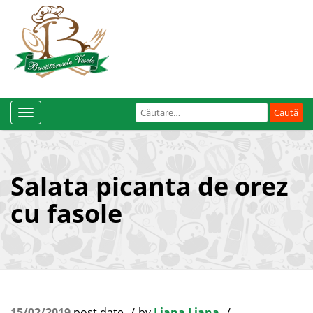
Caută
Toggle
după:
Navigation
Salata picanta de orez
cu fasole
15/02/2019
post date
by
Liana Liana