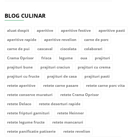
BLOG CULINAR
aluat dospit
aperitive
aperitive festive
aperitive pasti
aperitive rapide
aperitive revelion
carne de porc
carne de pui
cascaval
ciocolata
colaborari
Crama Oprisor
frisca
legume
oua
prajituri
prajituri bune
prajituri craciun
prajituri cu crema
prajituri cu fructe
prajituri de casa
prajituri pasti
retete aperitive
retete carne pasare
retete carne porc vita
retete conserve muraturi
retete Crama Oprisor
retete Delaco
retete deserturi rapide
retete fripturi garnituri
retete Heinner
retete legume fructe
retete mancaruri
retete panificatie patiserie
retete revelion