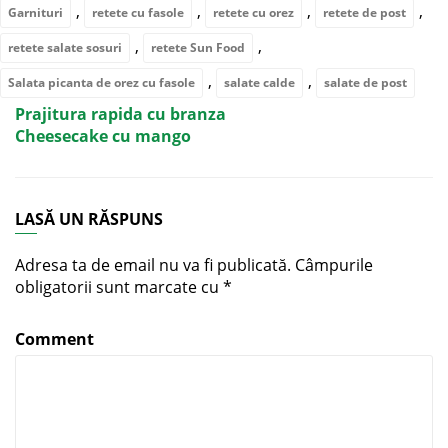
,
,
,
,
Garnituri
retete cu fasole
retete cu orez
retete de post
,
,
retete salate sosuri
retete Sun Food
,
,
Salata picanta de orez cu fasole
salate calde
salate de post
Prajitura rapida cu branza
Cheesecake cu mango
LASĂ UN RĂSPUNS
Adresa ta de email nu va fi publicată.
Câmpurile
obligatorii sunt marcate cu
*
Comment