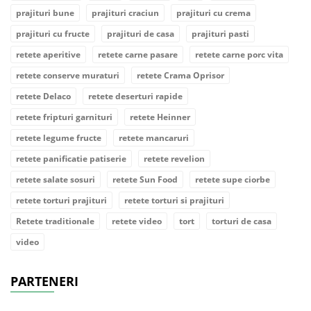
prajituri bune
prajituri craciun
prajituri cu crema
prajituri cu fructe
prajituri de casa
prajituri pasti
retete aperitive
retete carne pasare
retete carne porc vita
retete conserve muraturi
retete Crama Oprisor
retete Delaco
retete deserturi rapide
retete fripturi garnituri
retete Heinner
retete legume fructe
retete mancaruri
retete panificatie patiserie
retete revelion
retete salate sosuri
retete Sun Food
retete supe ciorbe
retete torturi prajituri
retete torturi si prajituri
Retete traditionale
retete video
tort
torturi de casa
video
PARTENERI