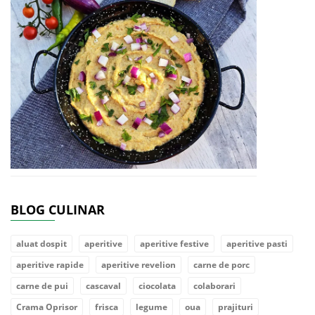
BLOG CULINAR
aluat dospit
aperitive
aperitive festive
aperitive pasti
aperitive rapide
aperitive revelion
carne de porc
carne de pui
cascaval
ciocolata
colaborari
Crama Oprisor
frisca
legume
oua
prajituri