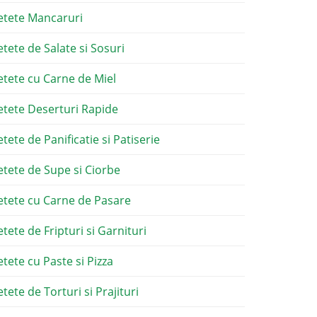
etete Mancaruri
etete de Salate si Sosuri
etete cu Carne de Miel
etete Deserturi Rapide
etete de Panificatie si Patiserie
etete de Supe si Ciorbe
etete cu Carne de Pasare
etete de Fripturi si Garnituri
etete cu Paste si Pizza
tete de Torturi si Prajituri