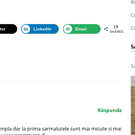
R
C
19
C
ter
LinkedIn
Email
SHARES
S
S
Răspunde
impla dar la prima sarmalutele sunt mai micute si mai