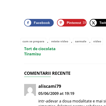
Facebook
Pinterest
19
Twit
,
,
,
cum se prepara
retete video
sarmale
video
Tort de ciocolata
Tiramisu
COMENTARII RECENTE
aliscami79
05/06/2009 at 19:19
intr-adevar a doua modalitate e mai s