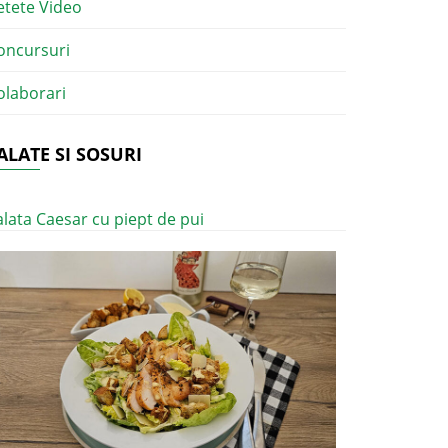
etete Video
oncursuri
olaborari
ALATE SI SOSURI
alata Caesar cu piept de pui