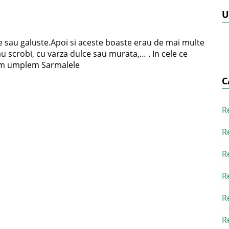
U
te sau galuste.Apoi si aceste boaste erau de mai multe
au scrobi, cu varza dulce sau murata,… . In cele ce
 Cum umplem Sarmalele
C
R
R
R
R
R
R