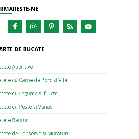
RMARESTE-NE
ARTE DE BUCATE
etete Aperitive
etete cu Carne de Porc si Vita
etete cu Legume si fructe
etete cu Peste si Vanat
etete Bauturi
etete de Conserve si Muraturi