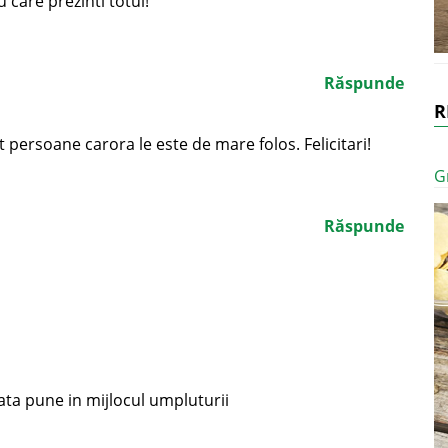
 care prezinti totul!
Răspunde
R
t persoane carora le este de mare folos. Felicitari!
G
Răspunde
ta pune in mijlocul umpluturii