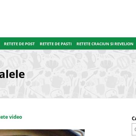
RETETE DE POST
RETETE DE PASTI
RETETE CRACIUN SI REVELION
lele
ete video
C