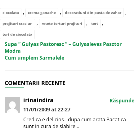
,
,
,
ciocolata
crema ganache
decoratiuni din pasta de zahar
,
,
,
prajituri craciun
retete torturi prajituri
tort
tort de ciocolata
Supa ” Gulyas Pastoresc ” – Gulyasleves Pasztor
Modra
Cum umplem Sarmalele
COMENTARII RECENTE
irinaindira
Răspunde
11/01/2009 at 22:27
Cred ca e delicios…dupa cum arata.Pacat ca
sunt in cura de slabire…