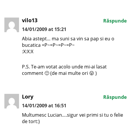
vilo13
Răspunde
14/01/2009 at 15:21
Abia astept… ma suni sa vin sa pap si eu o
bucatica =P~=P~=P~=P~
:X:X:X
P.S. Te-am votat acolo unde mi-ai lasat
comment 🙂 (de mai multe ori 😛 )
Lory
Răspunde
14/01/2009 at 16:51
Multumesc Lucian….sigur vei primi si tu o felie
de tort:)