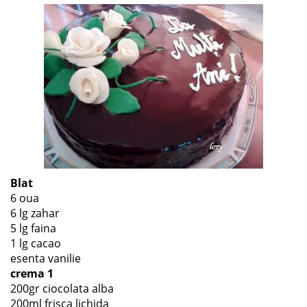
Blat
6 oua
6 lg zahar
5 lg faina
1 lg cacao
esenta vanilie
crema 1
200gr ciocolata alba
200ml frisca lichida