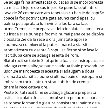
Se aduga faina amestecata cu cacao si se incorporeaza
cu miscari lejere de sus in jos .Se pune la copt intr-o
tava de 26 cm pe care am tapetat-o cu hartie de coptSe
coace la foc potrivit Este gata atunci cand apesi cu
palma pe suprafata lui revine la loc fara sa lase
urme.Cremele se prepara astfel :ciocolata se amesteca
cu frisca si se pune pe foc mic numai pana ce se dizolva
ciocolata .Se da la rece o ora jumatate apoi se
spumeaza cu mixerul la putere mare.La sfarsit se
aromatizeaza cu esente.Siropul se fierbe si se lasa la
racit,dupa care se adauga esenta de rom.
Blatul racit se taie in 3 foi ,prima foaie se insiropeaza se
adauga crema alba,se pune si adoua foaie presandu-se
usor ,se insiropeaza si aceasta si adaugam a doua
crema .La sfarsit se pune si ultima foaie o insiropam si
imbracam tortul intr-un strat subtire de crema si il
tinem la rece cateva ore.
Peste tortul racit bine se adauga glazura preparata
astfel :ciocolata ,frisca si untul se tin pe foc mic pana ce
se topesc formand o glazura consistenta.Inainte de a