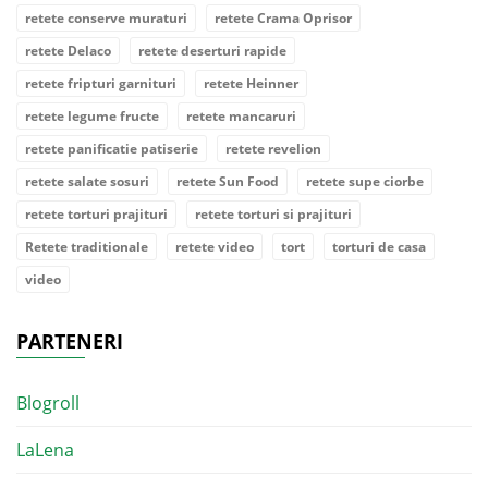
retete conserve muraturi
retete Crama Oprisor
retete Delaco
retete deserturi rapide
retete fripturi garnituri
retete Heinner
retete legume fructe
retete mancaruri
retete panificatie patiserie
retete revelion
retete salate sosuri
retete Sun Food
retete supe ciorbe
retete torturi prajituri
retete torturi si prajituri
Retete traditionale
retete video
tort
torturi de casa
video
PARTENERI
Blogroll
LaLena