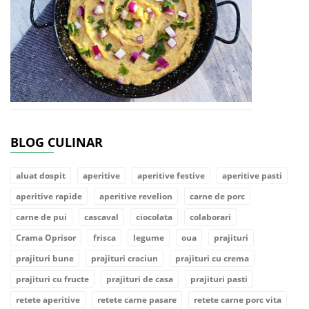
BLOG CULINAR
aluat dospit
aperitive
aperitive festive
aperitive pasti
aperitive rapide
aperitive revelion
carne de porc
carne de pui
cascaval
ciocolata
colaborari
Crama Oprisor
frisca
legume
oua
prajituri
prajituri bune
prajituri craciun
prajituri cu crema
prajituri cu fructe
prajituri de casa
prajituri pasti
retete aperitive
retete carne pasare
retete carne porc vita