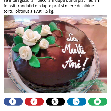
se intari glazura il decoram dupa bunul plac…eu am
folosit trandafiri din lapte praf si miere de albine.
tortul obtinut a avut 1,5 kg.