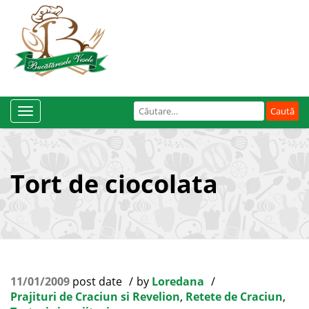
Caută
Toggle
după:
Navigation
Tort de ciocolata
11/01/2009
post date
by
Loredana
Prajituri de Craciun si Revelion
,
Retete de Craciun
,