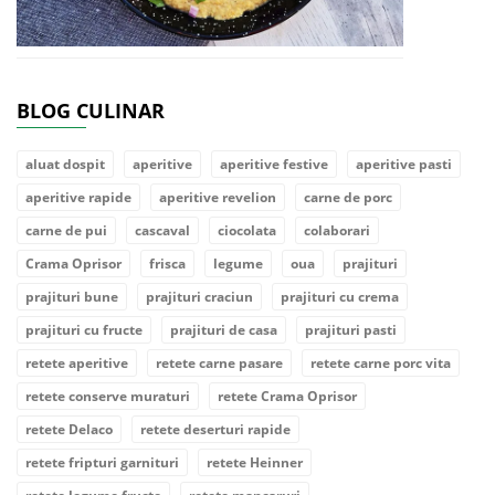
BLOG CULINAR
aluat dospit
aperitive
aperitive festive
aperitive pasti
aperitive rapide
aperitive revelion
carne de porc
carne de pui
cascaval
ciocolata
colaborari
Crama Oprisor
frisca
legume
oua
prajituri
prajituri bune
prajituri craciun
prajituri cu crema
prajituri cu fructe
prajituri de casa
prajituri pasti
retete aperitive
retete carne pasare
retete carne porc vita
retete conserve muraturi
retete Crama Oprisor
retete Delaco
retete deserturi rapide
retete fripturi garnituri
retete Heinner