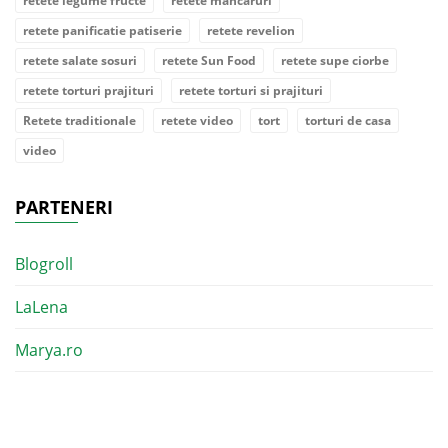
retete legume fructe
retete mancaruri
retete panificatie patiserie
retete revelion
retete salate sosuri
retete Sun Food
retete supe ciorbe
retete torturi prajituri
retete torturi si prajituri
Retete traditionale
retete video
tort
torturi de casa
video
PARTENERI
Blogroll
LaLena
Marya.ro