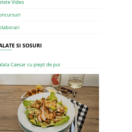
etete Video
oncursuri
olaborari
ALATE SI SOSURI
alata Caesar cu piept de pui