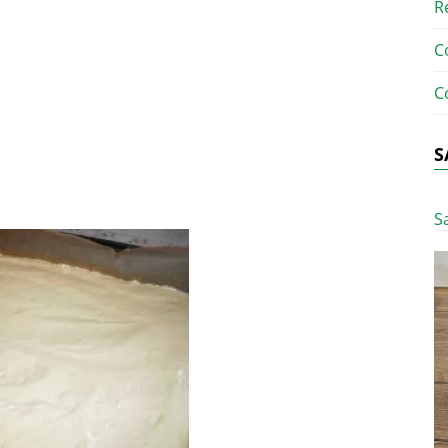
R
C
C
S
S