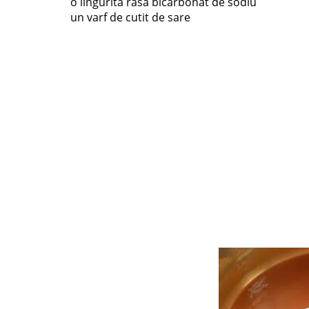
o lingurita rasa bicarbonat de sodiu
un varf de cutit de sare