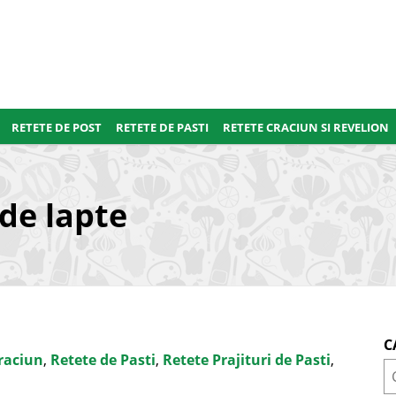
RETETE DE POST
RETETE DE PASTI
RETETE CRACIUN SI REVELION
de lapte
C
raciun
,
Retete de Pasti
,
Retete Prajituri de Pasti
,