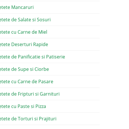
etete Mancaruri
etete de Salate si Sosuri
etete cu Carne de Miel
etete Deserturi Rapide
etete de Panificatie si Patiserie
etete de Supe si Ciorbe
etete cu Carne de Pasare
etete de Fripturi si Garnituri
etete cu Paste si Pizza
tete de Torturi si Prajituri