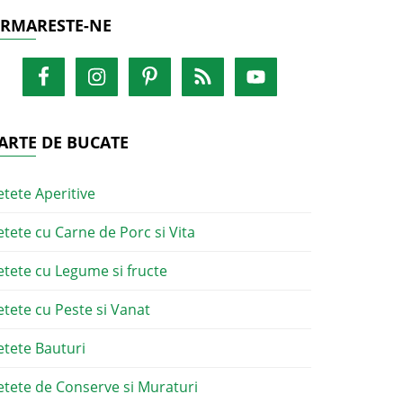
RMARESTE-NE
ARTE DE BUCATE
etete Aperitive
etete cu Carne de Porc si Vita
etete cu Legume si fructe
etete cu Peste si Vanat
etete Bauturi
etete de Conserve si Muraturi