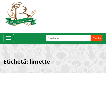
Caută
Toggle
după:
Navigation
Etichetă:
limette