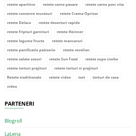
retete aperitive
retete carne pasare
retete carne porc vita
retete conserve muraturi
retete Crama Oprisor
retete Delaco
retete deserturi rapide
retete fripturi garnituri
retete Heinner
retete legume fructe
retete mancaruri
retete panificatie patiserie
retete revelion
retete salate sosuri
retete Sun Food
retete supe ciorbe
retete torturi prajituri
retete torturi si prajituri
Retete traditionale
retete video
tort
torturi de casa
video
PARTENERI
Blogroll
LaLena