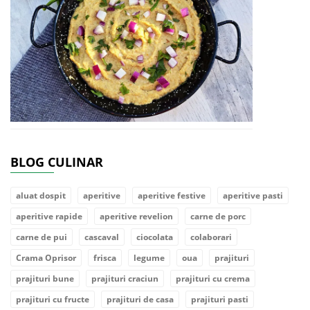
BLOG CULINAR
aluat dospit
aperitive
aperitive festive
aperitive pasti
aperitive rapide
aperitive revelion
carne de porc
carne de pui
cascaval
ciocolata
colaborari
Crama Oprisor
frisca
legume
oua
prajituri
prajituri bune
prajituri craciun
prajituri cu crema
prajituri cu fructe
prajituri de casa
prajituri pasti