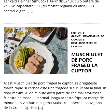
aer cald Heinner SimCook HAF-K10DB24BK cu o putere de
2400W, capacitate 9.5L, termostat reglabil cu afisaj LED,
control digital […]
FRIPTURI SI
GARNITURI
MANCARURI DE
CRACIUN SI
REVELION
RETETE DE
CRACIUN
MUSCHIULET
DE PORC
FRAGED LA
CUPTOR
Acest Muschiulet de porc fraged la cuptor, se pregateste
foarte rapid si carnea este una frageda si suculenta la final. In
doar maxim 20 de minute aveti parte de cea mai savuroasa
friptura pe masa. Si normal, langa aceasta friptura merge de
minune un vin bun din gama Maiastru Cabernet Sauvignon
de la Crama Oprisor […]