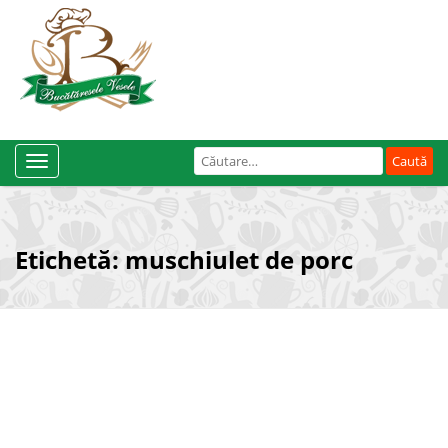
Caută
Toggle
după:
Navigation
Etichetă:
muschiulet de porc