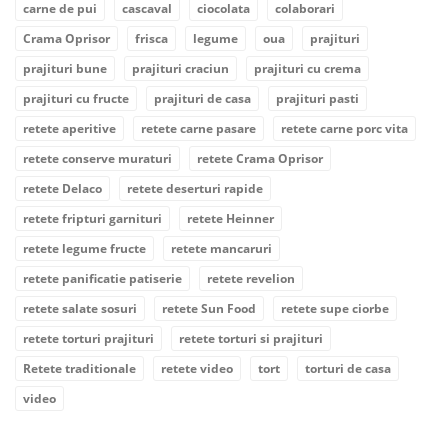
carne de pui
cascaval
ciocolata
colaborari
Crama Oprisor
frisca
legume
oua
prajituri
prajituri bune
prajituri craciun
prajituri cu crema
prajituri cu fructe
prajituri de casa
prajituri pasti
retete aperitive
retete carne pasare
retete carne porc vita
retete conserve muraturi
retete Crama Oprisor
retete Delaco
retete deserturi rapide
retete fripturi garnituri
retete Heinner
retete legume fructe
retete mancaruri
retete panificatie patiserie
retete revelion
retete salate sosuri
retete Sun Food
retete supe ciorbe
retete torturi prajituri
retete torturi si prajituri
Retete traditionale
retete video
tort
torturi de casa
video