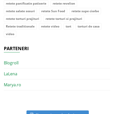
retete panificatie patiserie
retete revelion
retete salate sosuri
retete Sun Food
retete supe ciorbe
retete torturi prajituri
retete torturi si prajituri
Retete traditionale
retete video
tort
torturi de casa
video
PARTENERI
Blogroll
LaLena
Marya.ro