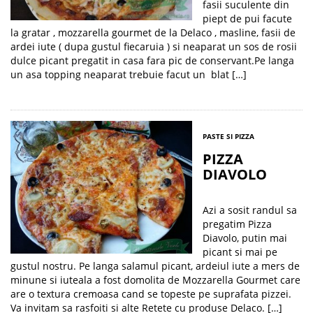
fasii suculente din
piept de pui facute
la gratar , mozzarella gourmet de la Delaco , masline, fasii de
ardei iute ( dupa gustul fiecaruia ) si neaparat un sos de rosii
dulce picant pregatit in casa fara pic de conservant.Pe langa
un asa topping neaparat trebuie facut un blat […]
PASTE SI PIZZA
PIZZA
DIAVOLO
Azi a sosit randul sa
pregatim Pizza
Diavolo, putin mai
picant si mai pe
gustul nostru. Pe langa salamul picant, ardeiul iute a mers de
minune si iuteala a fost domolita de Mozzarella Gourmet care
are o textura cremoasa cand se topeste pe suprafata pizzei.
Va invitam sa rasfoiti si alte Retete cu produse Delaco. […]