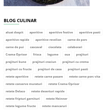
BLOG CULINAR
aluat dospit
aperitive
aperitive festive
aperitive pasti
aperitive rapide
aperitive revelion
carne de porc
carne de pui
cascaval
ciocolata
colaborari
Crama Oprisor
frisca
legume
oua
prajituri
prajituri bune
prajituri craciun
prajituri cu crema
prajituri cu fructe
prajituri de casa
prajituri pasti
retete aperitive
retete carne pasare
retete carne porc vita
retete conserve muraturi
retete Crama Oprisor
retete Delaco
retete deserturi rapide
retete fripturi garnituri
retete Heinner
retete legume fructe
retete mancaruri